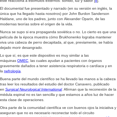
éste reacciona a estímulos externos: sonido, luz y sabor [
8
].
El documental fue presentado y narrado (en su versión en inglés, la
única que ha llegado hasta nosotros) por John Burdon Sanderson
Haldane, uno de los padres, junto con Alexander Oparin, de las
modernas teorías sobre el origen de la vida.
Nunca se supo si era propaganda soviética o no. Lo cierto es que una
película de la época muestra cómo Brukhonenko lograba mantener
viva una cabeza de perro decapitada, al que, previamente, se había
dejado morir desangrado.
Lo que sí, es que este dispositivo es muy similar a las
máquinas
OMEC
, las cuales ayudan a pacientes con órganos
gravemente dañados a tener asistencia respiratoria o cardíaca y en
la
nefrología
.
Buena parte del mundo científico se ha llevado las manos a la cabeza
tras leer los resultados del estudio del doctor Canavero, publicado
en
Surgical Neurological International
. Afirman que la reconexión de la
médula espinal no es tan sencilla y que estamos a años luz de hacer
esta clase de operaciones.
Otra parte de la comunidad científica ve con buenos ojos la iniciativa y
aseguran que no es necesario reconectar todo el circuito