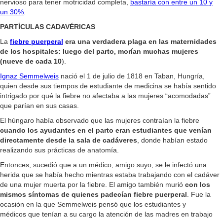
nervioso para tener motricidad completa,
bastaría con entre un 10 y
un 30%
.
PARTÍCULAS CADAVÉRICAS
La
fiebre puerperal
era una verdadera plaga en las maternidades
de los hospitales: luego del parto, morían muchas mujeres
(nueve de cada 10
).
Ignaz Semmelweis
nació el 1 de julio de 1818 en Taban, Hungría,
quien desde sus tiempos de estudiante de medicina se había sentido
intrigado por qué la fiebre no afectaba a las mujeres “acomodadas”
que parían en sus casas.
El húngaro había observado que las mujeres contraían la fiebre
cuando los ayudantes en el parto eran estudiantes que venían
directamente desde la sala de cadáveres
, donde habían estado
realizando sus prácticas de anatomía.
Entonces, sucedió que a un médico, amigo suyo, se le infectó una
herida que se había hecho mientras estaba trabajando con el cadáver
de una mujer muerta por la fiebre. El amigo también murió
con los
mismos síntomas de quienes padecían fiebre puerperal
. Fue la
ocasión en la que Semmelweis pensó que los estudiantes y
médicos que tenían a su cargo la atención de las madres en trabajo