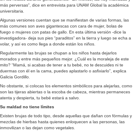
más perversas”, dice en entrevista para UNAM Global la académica
universitaria.
Algunas versiones cuentan que se manifiestan de varias formas, las
más comunes son aves gigantescas con cara de mujer, bolas de
fuego o mujeres con patas de gallo. En esta última versión -dice la
investigadora- deja sus pies “paraditos” en la tierra y luego se echa a
volar, y así es como llega a donde están los niños.
Regularmente las brujas se chupan a los niños hasta dejarlos
morados y entre más pequeños mejor. ¿Cuál es la moraleja de este
mito? “Mamá, si acabas de tener a tu bebé, no te descuides ni te
duermas con él en la cama, puedes aplastarlo o asfixiarlo”, explica
Galicia Gordillo.
No obstante, si colocas los elementos simbólicos para alejarlas, como
son las tijeras abiertas o la escoba de cabeza, mientras permaneces
atenta y despierta, tu bebé estará a salvo.
Su maldad no tiene límites
Existen brujas de todo tipo, desde aquellas que dañan con fórmulas y
mezclas de hierbas hasta quienes enloquecen a las personas, las
inmovilizan o las dejan como vegetales.