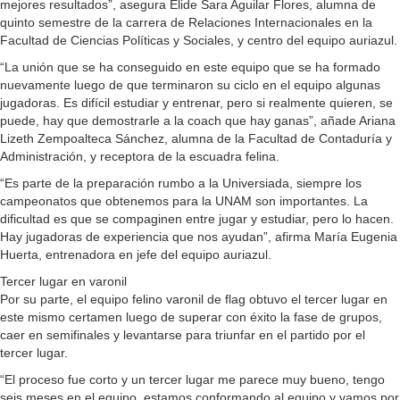
mejores resultados”, asegura Elide Sara Aguilar Flores, alumna de
quinto semestre de la carrera de Relaciones Internacionales en la
Facultad de Ciencias Políticas y Sociales, y centro del equipo auriazul.
“La unión que se ha conseguido en este equipo que se ha formado
nuevamente luego de que terminaron su ciclo en el equipo algunas
jugadoras. Es difícil estudiar y entrenar, pero si realmente quieren, se
puede, hay que demostrarle a la coach que hay ganas”, añade Ariana
Lizeth Zempoalteca Sánchez, alumna de la Facultad de Contaduría y
Administración, y receptora de la escuadra felina.
“Es parte de la preparación rumbo a la Universiada, siempre los
campeonatos que obtenemos para la UNAM son importantes. La
dificultad es que se compaginen entre jugar y estudiar, pero lo hacen.
Hay jugadoras de experiencia que nos ayudan”, afirma María Eugenia
Huerta, entrenadora en jefe del equipo auriazul.
Tercer lugar en varonil
Por su parte, el equipo felino varonil de flag obtuvo el tercer lugar en
este mismo certamen luego de superar con éxito la fase de grupos,
caer en semifinales y levantarse para triunfar en el partido por el
tercer lugar.
“El proceso fue corto y un tercer lugar me parece muy bueno, tengo
seis meses en el equipo, estamos conformando al equipo y vamos por