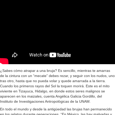
¿Sabes cómo atrapar a una bruja? Es sencillo, mientras te amarras
de la cintura con un “mecate” debes rezar, y seguir con los nudos, uno
tras otro, hasta que no pueda volar y quede amarrada a la tierra.
Cuando los primeros rayos del Sol la toquen morirá. Este es el mito
viviente en Tizayuca, Hidalgo, en donde estos seres malignos se
aparecen en los maizales, cuenta Angélica Galicia Gordillo, del
Instituto de Investigaciones Antropológicas de la UNAM.
En todo el mundo y desde la antigüedad las brujas han permanecido
en los relatos durante generaciones. “En México, las hay malvadas y