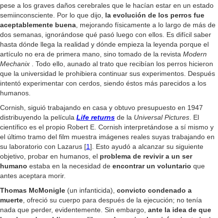
pese a los graves daños cerebrales que le hacían estar en un estado
semiinconsciente. Por lo que dijo,
la evolución de los perros fue
aceptablemente buena
, mejorando físicamente a lo largo de más de
dos semanas, ignorándose qué pasó luego con ellos. Es difícil saber
hasta dónde llega la realidad y dónde empieza la leyenda porque el
artículo no era de primera mano, sino tomado de la revista
Modern
Mechanix
. Todo ello, aunado al trato que recibían los perros hicieron
que la universidad le prohibiera continuar sus experimentos. Después
intentó experimentar con cerdos, siendo éstos más parecidos a los
humanos.
Cornish, siguió trabajando en casa y obtuvo presupuesto en 1947
distribuyendo la película
Life returns
de la
Universal Pictures
. El
científico es el propio Robert E. Cornish interpretándose a sí mismo y
el último tramo del film muestra imágenes reales suyas trabajando en
su laboratorio con Lazarus [
1
]. Esto ayudó a alcanzar su siguiente
objetivo, probar en humanos, el
problema de revivir a un ser
humano
estaba en la necesidad de
encontrar un voluntario
que
antes aceptara morir.
Thomas McMonigle
(un infanticida),
convicto condenado a
muerte
,
ofreció su cuerpo para después de la ejecución; no tenía
nada que perder, evidentemente. Sin embargo,
ante la idea de que