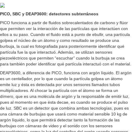
PICO, SBC y DEAP3600: detectores subterráneos
PICO funciona a partir de fluidos sobrecalentados de carbono y flúor
que permiten ver la interacción de las partículas que interactúen con
ellos a su paso. Cuando el fluido está a punto de ebullir, una partícula
golpea el núcleo de un átomo y como resultado se produce una
burbuja, la cual es fotografiada para posteriormente identificar qué
partícula fue la que interactuó. Además, se utilizan sensores
piezoeléctricos que permiten “escuchar” cuando la burbuja se crea
para también poder identificar qué partícula interactuó con el material.
DEAP3600, a diferencia de PICO, funciona con argón líquido. El argón
es un centellador, por lo que cuando la partícula golpea un átomo
emite luz y ésta es detectada por unos sensores llamados tubos
multiplicadores. Al chocar la partícula con el átomo se forma un
dímero, que es una molécula de argón y la responsable de emitir luz,
pues al momento en que ésta decae, es cuando se produce el pulso
de luz. SBC es un detector que combina ambas tecnologías, pues es
una cámara de burbujas que usará como material sensible 10 kg de
argón líquido, lo que permitirá detectar tanto la formación de las
burbujas con cámaras de video y el sonido con los sensores
piezoeléctricos, como la luz del centelleo del argón usando sensores