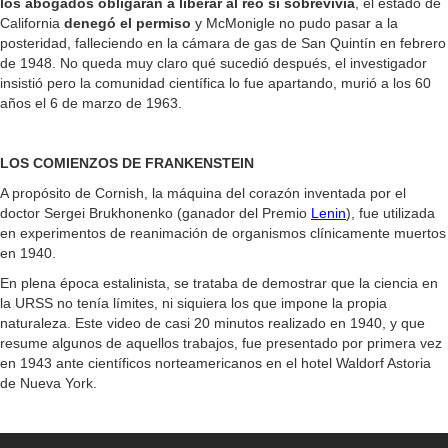
los abogados obligaran a liberar al reo si sobrevivía
, el estado de
California
denegó el permiso
y McMonigle no pudo pasar a la
posteridad, falleciendo en la cámara de gas de San Quintín en febrero
de 1948. No queda muy claro qué sucedió después, el investigador
insistió pero la comunidad científica lo fue apartando, murió a los 60
años el 6 de marzo de 1963.
LOS COMIENZOS DE FRANKENSTEIN
A propósito de Cornish, la máquina del corazón inventada por el
doctor Sergei Brukhonenko (ganador del Premio
Lenin
), fue utilizada
en experimentos de reanimación de organismos clínicamente muertos
en 1940.
En plena época estalinista, se trataba de demostrar que la ciencia en
la URSS no tenía límites, ni siquiera los que impone la propia
naturaleza. Este video de casi 20 minutos realizado en 1940, y que
resume algunos de aquellos trabajos, fue presentado por primera vez
en 1943 ante científicos norteamericanos en el hotel Waldorf Astoria
de Nueva York.