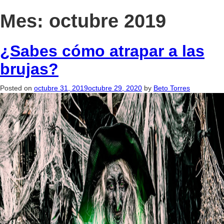
Mes:
octubre 2019
¿Sabes cómo atrapar a las
brujas?
Posted on
octubre 31, 2019
octubre 29, 2020
by
Beto Torres