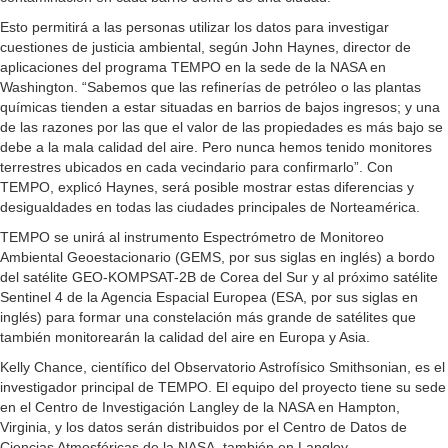
Esto permitirá a las personas utilizar los datos para investigar
cuestiones de justicia ambiental, según John Haynes, director de
aplicaciones del programa TEMPO en la sede de la NASA en
Washington. “Sabemos que las refinerías de petróleo o las plantas
químicas tienden a estar situadas en barrios de bajos ingresos; y una
de las razones por las que el valor de las propiedades es más bajo se
debe a la mala calidad del aire. Pero nunca hemos tenido monitores
terrestres ubicados en cada vecindario para confirmarlo”. Con
TEMPO, explicó Haynes, será posible mostrar estas diferencias y
desigualdades en todas las ciudades principales de Norteamérica.
TEMPO se unirá al instrumento Espectrómetro de Monitoreo
Ambiental Geoestacionario (GEMS, por sus siglas en inglés) a bordo
del satélite GEO-KOMPSAT-2B de Corea del Sur y al próximo satélite
Sentinel 4 de la Agencia Espacial Europea (ESA, por sus siglas en
inglés) para formar una constelación más grande de satélites que
también monitorearán la calidad del aire en Europa y Asia.
Kelly Chance, científico del Observatorio Astrofísico Smithsonian, es el
investigador principal de TEMPO. El equipo del proyecto tiene su sede
en el Centro de Investigación Langley de la NASA en Hampton,
Virginia, y los datos serán distribuidos por el Centro de Datos de
Ciencias Atmosféricas de la NASA, también en Langley.