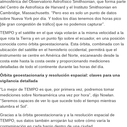
atmosférica del Observatorio Astrofísico Smithsonian, que forma parte
del Centro de Astrofísica de Harvard y el Instituto Smithsonian en
Cambridge, Massachusetts. “Pero eso es solo un punto de datos
sobre Nueva York por día. Y todos los días tenemos dos horas pico
[de gran congestión de tráfico] que no podemos capturar”.
TEMPO y el satélite en el que viaja volarán a la misma velocidad a la
que rota la Tierra y en un punto fijo sobre el ecuador, en una posición
conocida como órbita geoestacionaria. Esta órbita, combinada con la
ubicación del satélite en el hemisferio occidental, permitirá que el
instrumento se centre en América del Norte, escaneando desde la
costa este hasta la costa oeste y proporcionando mediciones
detalladas de todo el continente durante las horas del día.
Órbita geoestacionaria y resolución espacial: claves para una
vigilancia detallada
“Lo mejor de TEMPO es que, por primera vez, podremos tomar
mediciones sobre Norteamérica una vez por hora”, dijo Nowlan.
“Seremos capaces de ver lo que sucede todo el tiempo mientras
alumbra el Sol”.
Gracias a la órbita geoestacionaria y a la resolución espacial de
TEMPO, sus datos también arrojarán luz sobre cómo varía la
contaminación en cada barrio dentro de una ciudad.