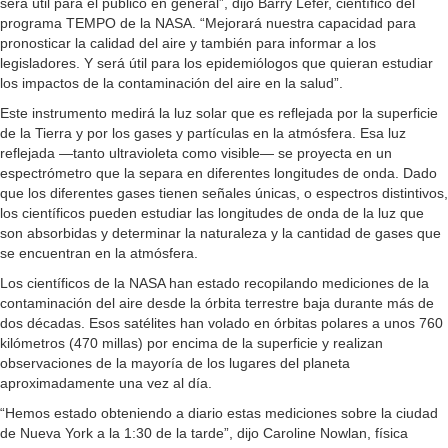
será útil para el público en general”, dijo Barry Lefer, científico del
programa TEMPO de la NASA. “Mejorará nuestra capacidad para
pronosticar la calidad del aire y también para informar a los
legisladores. Y será útil para los epidemiólogos que quieran estudiar
los impactos de la contaminación del aire en la salud”.
Este instrumento medirá la luz solar que es reflejada por la superficie
de la Tierra y por los gases y partículas en la atmósfera. Esa luz
reflejada —tanto ultravioleta como visible— se proyecta en un
espectrómetro que la separa en diferentes longitudes de onda. Dado
que los diferentes gases tienen señales únicas, o espectros distintivos,
los científicos pueden estudiar las longitudes de onda de la luz que
son absorbidas y determinar la naturaleza y la cantidad de gases que
se encuentran en la atmósfera.
Los científicos de la NASA han estado recopilando mediciones de la
contaminación del aire desde la órbita terrestre baja durante más de
dos décadas. Esos satélites han volado en órbitas polares a unos 760
kilómetros (470 millas) por encima de la superficie y realizan
observaciones de la mayoría de los lugares del planeta
aproximadamente una vez al día.
“Hemos estado obteniendo a diario estas mediciones sobre la ciudad
de Nueva York a la 1:30 de la tarde”, dijo Caroline Nowlan, física