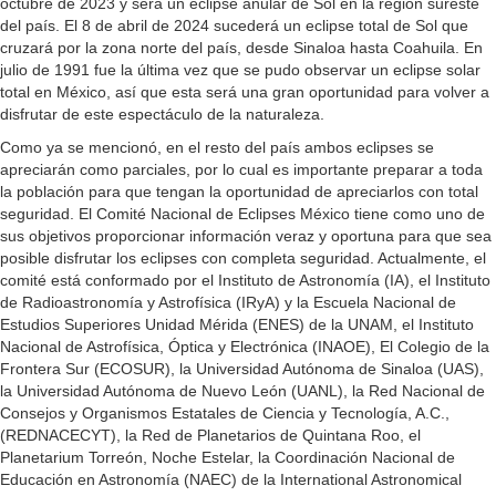
octubre de 2023 y será un eclipse anular de Sol en la región sureste
del país. El 8 de abril de 2024 sucederá un eclipse total de Sol que
cruzará por la zona norte del país, desde Sinaloa hasta Coahuila. En
julio de 1991 fue la última vez que se pudo observar un eclipse solar
total en México, así que esta será una gran oportunidad para volver a
disfrutar de este espectáculo de la naturaleza.
Como ya se mencionó, en el resto del país ambos eclipses se
apreciarán como parciales, por lo cual es importante preparar a toda
la población para que tengan la oportunidad de apreciarlos con total
seguridad. El Comité Nacional de Eclipses México tiene como uno de
sus objetivos proporcionar información veraz y oportuna para que sea
posible disfrutar los eclipses con completa seguridad. Actualmente, el
comité está conformado por el Instituto de Astronomía (IA), el Instituto
de Radioastronomía y Astrofísica (IRyA) y la Escuela Nacional de
Estudios Superiores Unidad Mérida (ENES) de la UNAM, el Instituto
Nacional de Astrofísica, Óptica y Electrónica (INAOE), El Colegio de la
Frontera Sur (ECOSUR), la Universidad Autónoma de Sinaloa (UAS),
la Universidad Autónoma de Nuevo León (UANL), la Red Nacional de
Consejos y Organismos Estatales de Ciencia y Tecnología, A.C.,
(REDNACECYT), la Red de Planetarios de Quintana Roo, el
Planetarium Torreón, Noche Estelar, la Coordinación Nacional de
Educación en Astronomía (NAEC) de la International Astronomical