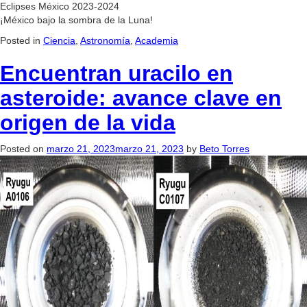
Eclipses México 2023-2024
¡México bajo la sombra de la Luna!
Posted in
Ciencia
,
Astronomía
,
Academia
Encuentran uracilo en
asteroide: avance clave en
origen de la vida
Posted on
marzo 21, 2023
marzo 21, 2023
by
Beto Torres