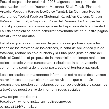
Para el eclipse solar anular de 2023, algunos de los puntos de
observación serán, en Yucatán: Maxcanú, Sisal, Tekak, Planetario
Arcadio Poveda y Parque Ecológico Yumtsil. En Quintana Roo los
planetarios Yook’ol Kaab en Chetumal, Ka’yok’ en Cancún, Cha’an
Ka’an en Cozumel, y Sayab en Playa del Carmen. En Campeche, la
capital y algunos de los municipios en la trayectoria de la anularidad.
La lista completa se podrá consultar próximamente en nuestra página
oficial y redes sociales.
Debido a que la gran mayoría de personas no podrán viajar a las
zonas de los máximos de los eclipses, la zona de anularidad y la de
totalidad, (dónde no esté nublado y la Luna pase justo delante del
Sol), el Comité está preparando la transmisión en tiempo real de los
eclipses desde varios puntos para ir siguiendo la su trayectoria
conforme la sombra de la Luna pasa sobre el territorio nacional.
Los interesados en mantenerse informados sobre estos dos eventos
astronómicos o en participar en las actividades que se están
organizando, pueden contactarnos por correo electrónico y seguirnos
a través de nuestro sitio de internet y redes sociales:
www.eclipsesmexico.mx
Facebook, twitter e instagram: eclipsesmexico
eclipses2324@gmail.com