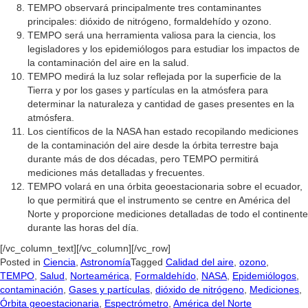
TEMPO observará principalmente tres contaminantes
principales: dióxido de nitrógeno, formaldehído y ozono.
TEMPO será una herramienta valiosa para la ciencia, los
legisladores y los epidemiólogos para estudiar los impactos de
la contaminación del aire en la salud.
TEMPO medirá la luz solar reflejada por la superficie de la
Tierra y por los gases y partículas en la atmósfera para
determinar la naturaleza y cantidad de gases presentes en la
atmósfera.
Los científicos de la NASA han estado recopilando mediciones
de la contaminación del aire desde la órbita terrestre baja
durante más de dos décadas, pero TEMPO permitirá
mediciones más detalladas y frecuentes.
TEMPO volará en una órbita geoestacionaria sobre el ecuador,
lo que permitirá que el instrumento se centre en América del
Norte y proporcione mediciones detalladas de todo el continente
durante las horas del día.
[/vc_column_text][/vc_column][/vc_row]
Posted in
Ciencia
,
Astronomía
Tagged
Calidad del aire
,
ozono
,
TEMPO
,
Salud
,
Norteamérica
,
Formaldehído
,
NASA
,
Epidemiólogos
,
contaminación
,
Gases y partículas
,
dióxido de nitrógeno
,
Mediciones
,
Órbita geoestacionaria
,
Espectrómetro
,
América del Norte