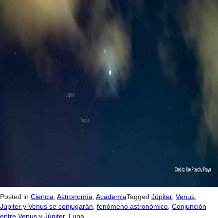
Posted in
Ciencia
,
Astronomía
,
Academia
Tagged
Júpiter
,
Venus
,
Júpiter y Venus se conjugarán
,
fenómeno astronómico
,
Conjunción
entre Venus y Júpiter
,
Luna