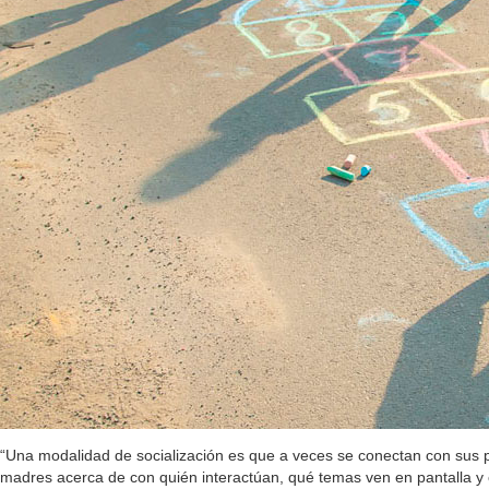
“Una modalidad de socialización es que a veces se conectan con sus p
madres acerca de con quién interactúan, qué temas ven en pantalla y cu