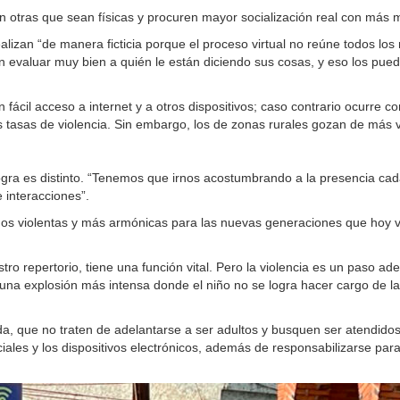
 otras que sean físicas y procuren mayor socialización real con más 
ealizan “de manera ficticia porque el proceso virtual no reúne todos lo
 evaluar muy bien a quién le están diciendo sus cosas, y eso los pued
ácil acceso a internet y a otros dispositivos; caso contrario ocurre c
tasas de violencia. Sin embargo, los de zonas rurales gozan de más vi
logra es distinto. “Tenemos que irnos acostumbrando a la presencia cad
 interacciones”.
s violentas y más armónicas para las nuevas generaciones que hoy ven 
repertorio, tiene una función vital. Pero la violencia es un paso adela
r una explosión más intensa donde el niño no se logra hacer cargo de
da, que no traten de adelantarse a ser adultos y busquen ser atendido
iales y los dispositivos electrónicos, además de responsabilizarse pa