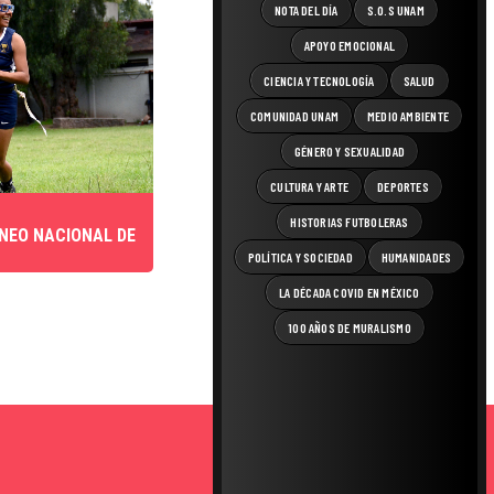
NOTA DEL DÍA
S.O.S UNAM
APOYO EMOCIONAL
CIENCIA Y TECNOLOGÍA
SALUD
COMUNIDAD UNAM
MEDIO AMBIENTE
GÉNERO Y SEXUALIDAD
CULTURA Y ARTE
DEPORTES
HISTORIAS FUTBOLERAS
RNEO NACIONAL DE
POLÍTICA Y SOCIEDAD
HUMANIDADES
LA DÉCADA COVID EN MÉXICO
100 AÑOS DE MURALISMO