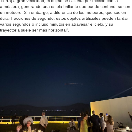
Tierra] a gran velocidad, el objeto se calienta por fricción con la
atmósfera, generando una estela brillante que puede confundirse con
un meteoro. Sin embargo, a diferencia de los meteoros, que suelen
durar fracciones de segundo, estos objetos artificiales pueden tardar
varios segundos o incluso minutos en atravesar el cielo, y su
trayectoria suele ser más horizontal”.