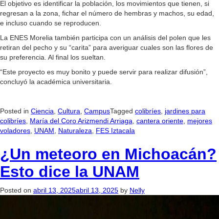
El objetivo es identificar la población, los movimientos que tienen, si
regresan a la zona, fichar el número de hembras y machos, su edad,
e incluso cuando se reproducen.
La ENES Morelia también participa con un análisis del polen que les
retiran del pecho y su “carita” para averiguar cuales son las flores de
su preferencia. Al final los sueltan.
“Este proyecto es muy bonito y puede servir para realizar difusión”,
concluyó la académica universitaria.
Posted in
Ciencia
,
Cultura
,
Campus
Tagged
colibríes
,
jardines para
colibríes
,
María del Coro Arizmendi Arriaga
,
cantera oriente
,
mejores
voladores
,
UNAM
,
Naturaleza
,
FES Iztacala
¿Un meteoro en Michoacán?
Esto dice la UNAM
Posted on
abril 13, 2025
abril 13, 2025
by
Nelly