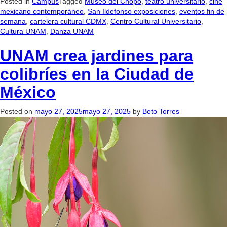
Posted in
Campus
Tagged
Museo del Chopo
,
teatro universitario
,
cine
mexicano contemporáneo
,
San Ildefonso exposiciones
,
eventos fin de
semana
,
cartelera cultural CDMX
,
Centro Cultural Universitario
,
Cultura UNAM
,
Danza UNAM
UNAM crea jardines para
colibríes en la Ciudad de
México
Posted on
mayo 27, 2025
mayo 27, 2025
by
Beto Torres