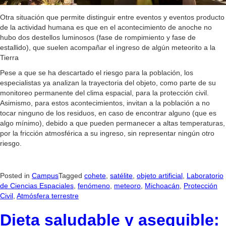
Otra situación que permite distinguir entre eventos y eventos producto
de la actividad humana es que en el acontecimiento de anoche no
hubo dos destellos luminosos (fase de rompimiento y fase de
estallido), que suelen acompañar el ingreso de algún meteorito a la
Tierra
Pese a que se ha descartado el riesgo para la población, los
especialistas ya analizan la trayectoria del objeto, como parte de su
monitoreo permanente del clima espacial, para la protección civil.
Asimismo, para estos acontecimientos, invitan a la población a no
tocar ninguno de los residuos, en caso de encontrar alguno (que es
algo mínimo), debido a que pueden permanecer a altas temperaturas,
por la fricción atmosférica a su ingreso, sin representar ningún otro
riesgo.
Posted in
Campus
Tagged
cohete
,
satélite
,
objeto artificial
,
Laboratorio
de Ciencias Espaciales
,
fenómeno
,
meteoro
,
Michoacán
,
Protección
Civil
,
Atmósfera terrestre
Dieta saludable y asequible: