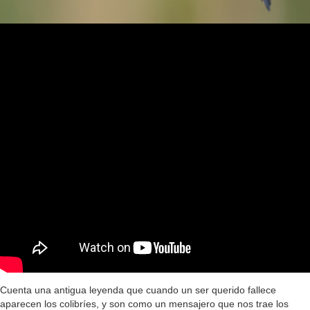
Cuenta una antigua leyenda que cuando un ser querido fallece
aparecen los colibríes, y son como un mensajero que nos trae los