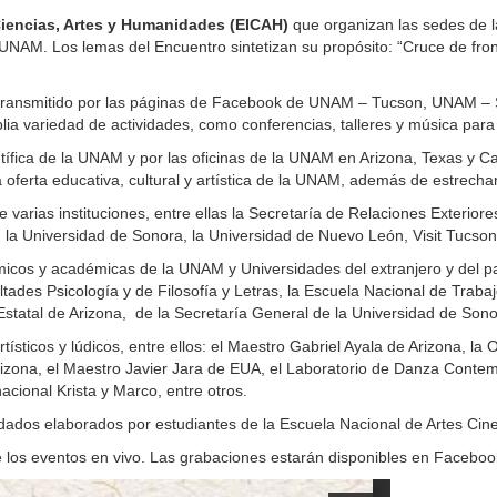
Ciencias, Artes y Humanidades (EICAH)
que organizan las sedes de 
NAM. Los lemas del Encuentro sintetizan su propósito: “Cruce de front
á transmitido por las páginas de Facebook de UNAM – Tucson, UNAM – S
variedad de actividades, como conferencias, talleres y música para to
ntífica de la UNAM y por las oficinas de la UNAM en Arizona, Texas y C
 oferta educativa, cultural y artística de la UNAM, además de estrechar
de varias instituciones, entre ellas la Secretaría de Relaciones Exteri
a, la Universidad de Sonora, la Universidad de Nuevo León, Visit Tucson,
cos y académicas de la UNAM y Universidades del extranjero y del paí
tades Psicología y de Filosofía y Letras, la Escuela Nacional de Traba
Estatal de Arizona, de la Secretaría General de la Universidad de Sonor
tísticos y lúdicos, entre ellos: el Maestro Gabriel Ayala de Arizona, l
Arizona, el Maestro Javier Jara de EUA, el Laboratorio de Danza Conte
cional Krista y Marco, entre otros.
dados elaborados por estudiantes de la Escuela Nacional de Artes Ci
e los eventos en vivo. Las grabaciones estarán disponibles en Faceb