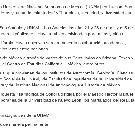
la Universidad Nacional Autónoma de México (UNAM) en Tucson, San
eras y suma de voluntades” y “Fortaleza, identidad, y diversidad que
an Antonio y UNAM – Los Ángeles los días 21 y 28 de abril, y el 5 de
do el público, e incluye también actividades para niños y niñas.
alifornia, cuyos objetivos son promover la colaboración académica,
 los lazos entre naciones.
ores de México a través de varios de sus Consulados en Arizona, Texas y
 el Centro de Estudios California – México, entre otros.
s, que provienen de los Institutos de Astronomía, Geología, Ciencias
jo Social de la UNAM, de Facultad de Ingeniería de la Universidad de
a y del Instituto Nacional de Antropología e Historia de México.
a Orquesta Filarmónica de Sonora dirigida por el Maestro Héctor Manuel
mporánea de la Universidad de Nuevo León, los Martajados del Real, la
nematográficas de la UNAM.
ook de manera permanente.