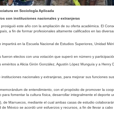
nciatura en Sociología Aplicada
ulos con instituciones nacionales y extranjeras
rosiguió este año con la ampliación de su oferta académica. El Conse
ís, a fin de formar profesionales altamente calificados en las diversas
 se impartirá en la Escuela Nacional de Estudios Superiores, Unidad Mé
s fueron electos con una votación que superó en número y participació
 eméritos a Alicia Girón González, Agustín López Munguía y a Henr
 e instituciones nacionales y extranjeras, para mejorar sus funciones s
un memorándum de entendimiento, con el propósito de promover la cooper
para fomentar la cultura física, desarrollar integralmente el deporte u
, de Marruecos, mediante el cual ambas casas de estudio colaborarán en
 de México se acordó unir esfuerzos y recursos, a fin de llevar a cabo 