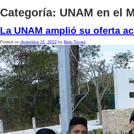
Categoría:
UNAM en el 
La UNAM amplió su oferta ac
Posted on
diciembre 15, 2022
by
Beto Torres