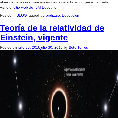
abiertos para crear nuevos modelos de educación personalizada,
visite el
sitio web de IBM Education
.
Posted in
BLOG
Tagged
aprendizaje
,
Educación
Teoría de la relatividad de
Einstein, vigente
Posted on
julio 30, 2018
julio 30, 2018
by
Beto Torres