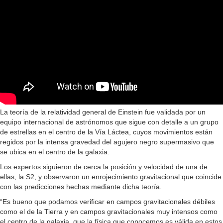
La teoría de la relatividad general de Einstein fue validada por un
equipo internacional de astrónomos que sigue con detalle a un grupo
de estrellas en el centro de la Vía Láctea, cuyos movimientos están
regidos por la intensa gravedad del agujero negro supermasivo que
se ubica en el centro de la galaxia.
Los expertos siguieron de cerca la posición y velocidad de una de
ellas, la S2, y observaron un enrojecimiento gravitacional que coincide
con las predicciones hechas mediante dicha teoría.
“Es bueno que podamos verificar en campos gravitacionales débiles
como el de la Tierra y en campos gravitacionales muy intensos como
el centro de la galaxia, que la física que conocemos es válida en estos