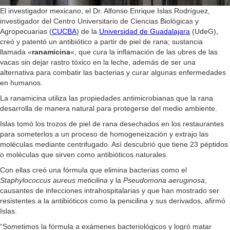
El investigador mexicano, el Dr. Alfonso Enrique Islas Rodríguez,
investigador del Centro Universitario de Ciencias Biológicas y
Agropecuarias (
CUCBA
) de la
Universidad de Guadalajara
(UdeG),
creó y patentó un antibiótico a partir de piel de rana; sustancia
llamada «
ranamicina
«, que cura la inflamación de las ubres de las
vacas sin dejar rastro tóxico en la leche, además de ser una
alternativa para combatir las bacterias y curar algunas enfermedades
en humanos.
La ranamicina utiliza las propiedades antimicrobianas que la rana
desarrolla de manera natural para protegerse del medio ambiente.
Islas tomó los trozos de piel de rana desechados en los restaurantes
para someterlos a un proceso de homogeneización y extrajo las
moléculas mediante centrifugado. Así descubrió que tiene 23 péptidos
o moléculas que sirven como antibióticos naturales.
Con ellas creó una fórmula que elimina bacterias como el
Staphylococcus aureus meticilina
y la
Pseudomona aeruginosa
,
causantes de infecciones intrahospitalarias y que han mostrado ser
resistentes a la antibióticos como la penicilina y sus derivados, afirmó
Islas.
“Sometimos la fórmula a exámenes bacteriológicos y logró matar