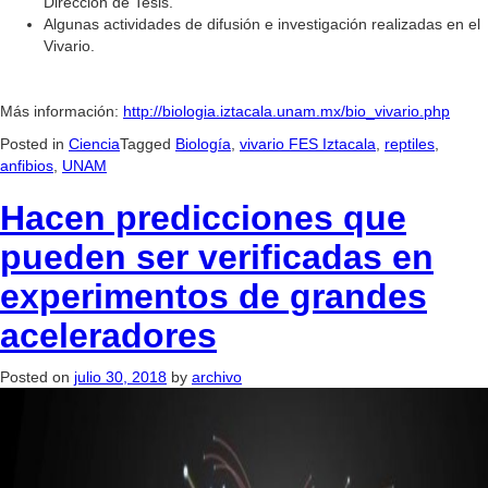
Dirección de Tesis.
Algunas actividades de difusión e investigación realizadas en el
Vivario.
Más información:
http://biologia.iztacala.unam.mx/bio_vivario.php
Posted in
Ciencia
Tagged
Biología
,
vivario FES Iztacala
,
reptiles
,
anfibios
,
UNAM
Hacen predicciones que
pueden ser verificadas en
experimentos de grandes
aceleradores
Posted on
julio 30, 2018
by
archivo