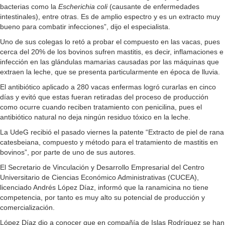
bacterias como la
Escherichia coli
(causante de enfermedades
intestinales), entre otras. Es de amplio espectro y es un extracto muy
bueno para combatir infecciones”, dijo el especialista.
Uno de sus colegas lo retó a probar el compuesto en las vacas, pues
cerca del 20% de los bovinos sufren mastitis, es decir, inflamaciones e
infección en las glándulas mamarias causadas por las máquinas que
extraen la leche, que se presenta particularmente en época de lluvia.
El antibiótico aplicado a 280 vacas enfermas logró curarlas en cinco
días y evitó que estas fueran retiradas del proceso de producción
como ocurre cuando reciben tratamiento con penicilina, pues el
antibiótico natural no deja ningún residuo tóxico en la leche.
La UdeG recibió el pasado viernes la patente “Extracto de piel de rana
catesbeiana, compuesto y método para el tratamiento de mastitis en
bovinos”, por parte de uno de sus autores.
El Secretario de Vinculación y Desarrollo Empresarial del Centro
Universitario de Ciencias Económico Administrativas (CUCEA),
licenciado Andrés López Díaz, informó que la ranamicina no tiene
competencia, por tanto es muy alto su potencial de producción y
comercialización.
López Díaz dio a conocer que en compañía de Islas Rodríguez se han