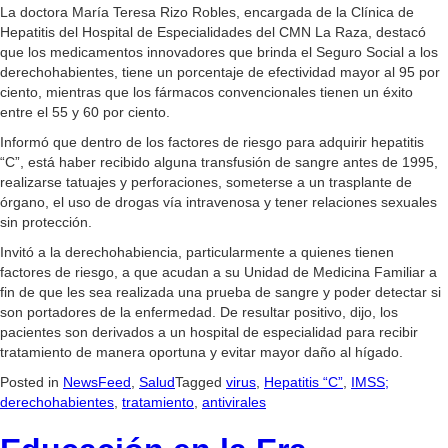
La doctora María Teresa Rizo Robles, encargada de la Clínica de
Hepatitis del Hospital de Especialidades del CMN La Raza, destacó
que los medicamentos innovadores que brinda el Seguro Social a los
derechohabientes, tiene un porcentaje de efectividad mayor al 95 por
ciento, mientras que los fármacos convencionales tienen un éxito
entre el 55 y 60 por ciento.
Informó que dentro de los factores de riesgo para adquirir hepatitis
“C”, está haber recibido alguna transfusión de sangre antes de 1995,
realizarse tatuajes y perforaciones, someterse a un trasplante de
órgano, el uso de drogas vía intravenosa y tener relaciones sexuales
sin protección.
Invitó a la derechohabiencia, particularmente a quienes tienen
factores de riesgo, a que acudan a su Unidad de Medicina Familiar a
fin de que les sea realizada una prueba de sangre y poder detectar si
son portadores de la enfermedad. De resultar positivo, dijo, los
pacientes son derivados a un hospital de especialidad para recibir
tratamiento de manera oportuna y evitar mayor daño al hígado.
Posted in
NewsFeed
,
Salud
Tagged
virus
,
Hepatitis “C”
,
IMSS;
derechohabientes
,
tratamiento
,
antivirales