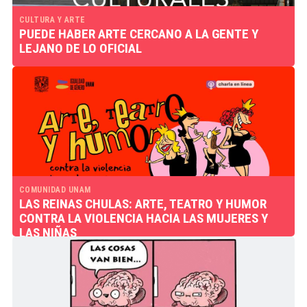
CULTURA Y ARTE
PUEDE HABER ARTE CERCANO A LA GENTE Y
LEJANO DE LO OFICIAL
COMUNIDAD UNAM
LAS REINAS CHULAS: ARTE, TEATRO Y HUMOR
CONTRA LA VIOLENCIA HACIA LAS MUJERES Y
LAS NIÑAS