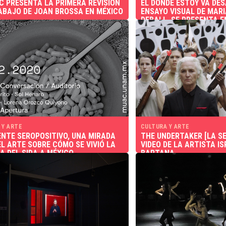
C PRESENTA LA PRIMERA REVISIÓN
EL DÓNDE ESTOY VA DES
ABAJO DE JOAN BROSSA EN MÉXICO
ENSAYO VISUAL DE MAR
DEBALL, SE PRESENTA E
SALA VIRTUAL DEL MUA
 Y ARTE
CULTURA Y ARTE
ENTE SEROPOSITIVO, UNA MIRADA
THE UNDERTAKER [LA SE
EL ARTE SOBRE CÓMO SE VIVIÓ LA
VIDEO DE LA ARTISTA IS
A DEL SIDA A MÉXICO
BARTANA