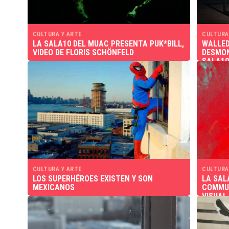
CULTURA Y ARTE
CULTURA
LA SALA10 DEL MUAC PRESENTA PUK*BILL,
WALLED
VIDEO DE FLORIS SCHÖNFELD
DESMON
SALA10
CULTURA Y ARTE
CULTURA
LOS SUPERHÉROES EXISTEN Y SON
LA SAL
MEXICANOS
COMMUN
VISUAL
COLLEC