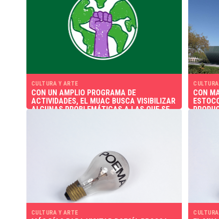
CULTURA Y ARTE
CULTURA
CON UN AMPLIO PROGRAMA DE
CON MA
ACTIVIDADES, EL MUAC BUSCA VISIBILIZAR
ESTOCO
ALGUNAS PROBLEMÁTICAS A LAS QUE SE
PRODUC
ENFRENTAN LAS MUJERES
ENORME
MATER
CULTURA Y ARTE
CULTURA