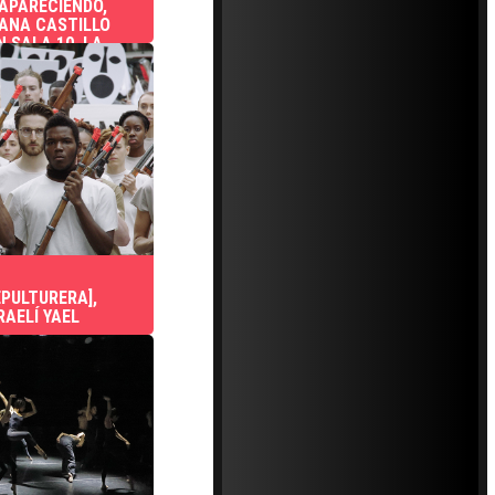
APARECIENDO,
IANA CASTILLO
N SALA 10, LA
C
PULTURERA],
RAELÍ YAEL