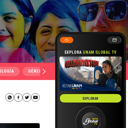
EXPLORA
UNAM GLOBAL TV
OLOGÍA
GÉNERO Y SEXUALIDAD
SALUD
MEDI
EXPLORAR