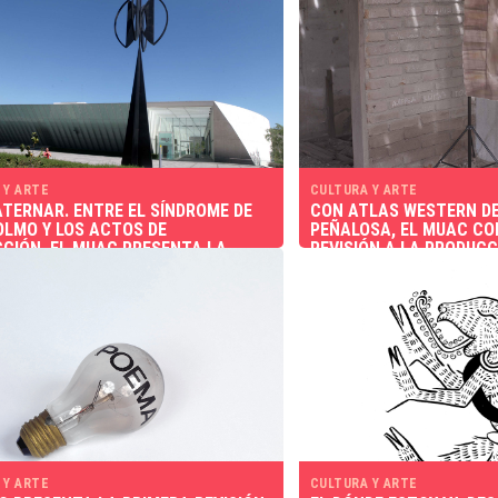
 Y ARTE
CULTURA Y ARTE
TERNAR. ENTRE EL SÍNDROME DE
CON ATLAS WESTERN D
LMO Y LOS ACTOS DE
PEÑALOSA, EL MUAC CO
CIÓN, EL MUAC PRESENTA LA
REVISIÓN A LA PRODUCC
 POTENCIA POLÍTICA DE LA
JÓVENES
NIDAD
 Y ARTE
CULTURA Y ARTE