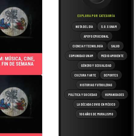
EXPLORA POR CATEGORÍA
NOTA DEL DÍA
S.O.S UNAM
APOYO EMOCIONAL
CIENCIA Y TECNOLOGÍA
SALUD
COMUNIDAD UNAM
MEDIO AMBIENTE
: MÚSICA, CINE,
 FIN DE SEMANA
GÉNERO Y SEXUALIDAD
CULTURA Y ARTE
DEPORTES
HISTORIAS FUTBOLERAS
POLÍTICA Y SOCIEDAD
HUMANIDADES
LA DÉCADA COVID EN MÉXICO
100 AÑOS DE MURALISMO