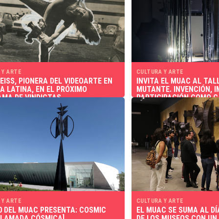
 Y ARTE
CULTURA Y ARTE
EISS, PIONERA DEL VIDEOARTE EN
INVITA EL MUAC AL TAL
A LATINA, EN EL PRÓXIMO
MUTANTE. INVENCIÓN, I
MA DE VINDICTAS
PARTICIPACIÓN COMO C
EN EL CINE EXPANDIDO
 Y ARTE
CULTURA Y ARTE
0 DEL MUAC PRESENTA: COSMIC
EL MUAC SE SUMA AL D
LLAMADA CÓSMICA]
DE LOS MUSEOS CON U