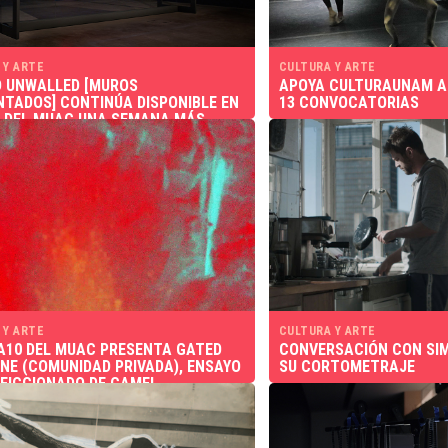
 Y ARTE
CULTURA Y ARTE
 UNWALLED [MUROS
APOYA CULTURAUNAM A
TADOS] CONTINÚA DISPONIBLE EN
13 CONVOCATORIAS
 DEL MUAC UNA SEMANA MÁS
 Y ARTE
CULTURA Y ARTE
A10 DEL MUAC PRESENTA GATED
CONVERSACIÓN CON SI
E (COMUNIDAD PRIVADA), ENSAYO
SU CORTOMETRAJE
 FICCIONADO DE CAMEL
TIVE