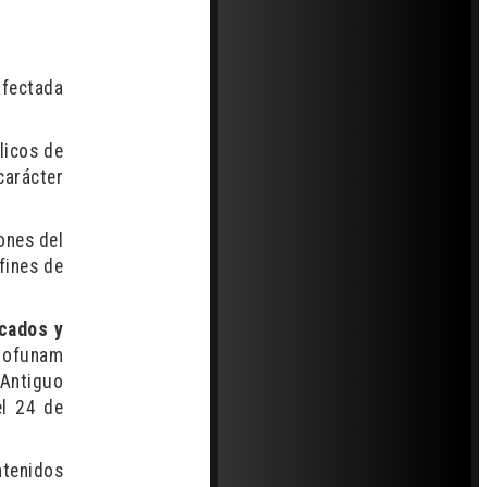
afectada
licos de
carácter
ones del
fines de
icados y
la ofunam
 Antiguo
el 24 de
ntenidos