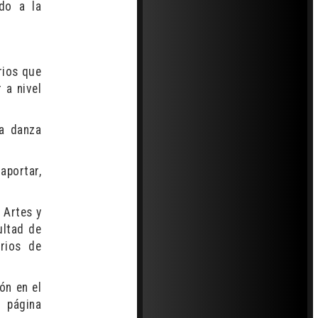
do a la
rios que
 a nivel
la danza
aportar,
 Artes y
ultad de
arios de
ón en el
 página