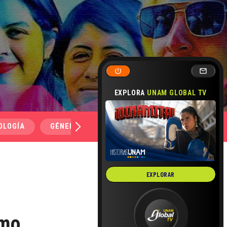
EXPLORA
UNAM GLOBAL TV
OLOGÍA
GÉNERO Y SEXUALIDAD
SALUD
MEDI
EXPLORAR
smo