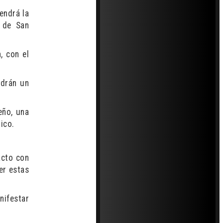
endrá la
 de San
, con el
ndrán un
.
eño, una
ico.
acto con
er estas
nifestar