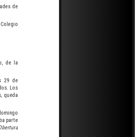
dades de
 Colegio
o, de la
es 29 de
dos. Los
s, queda
 domingo
ba parte
Obertura