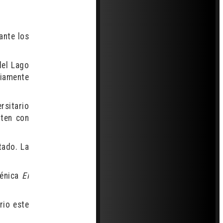
ante los
del Lago
iamente
rsitario
nten con
tado. La
cénica
El
rio este