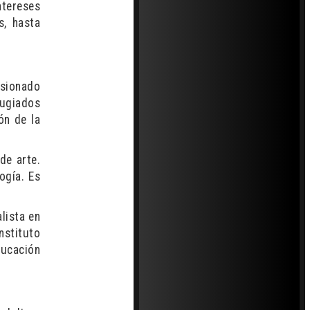
ntereses
s, hasta
isionado
fugiados
ón de la
de arte.
ogía. Es
lista en
nstituto
ducación