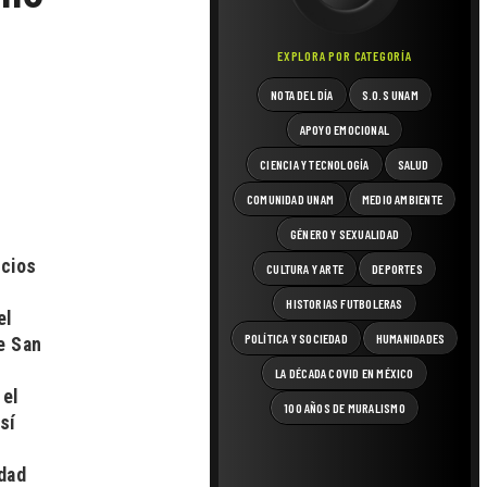
EXPLORA POR CATEGORÍA
NOTA DEL DÍA
S.O.S UNAM
APOYO EMOCIONAL
CIENCIA Y TECNOLOGÍA
SALUD
COMUNIDAD UNAM
MEDIO AMBIENTE
GÉNERO Y SEXUALIDAD
acios
CULTURA Y ARTE
DEPORTES
HISTORIAS FUTBOLERAS
el
POLÍTICA Y SOCIEDAD
HUMANIDADES
de San
LA DÉCADA COVID EN MÉXICO
 el
100 AÑOS DE MURALISMO
sí
edad