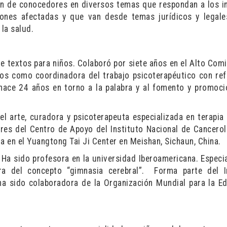
ón de conocedores en diversos temas que respondan a los i
ones afectadas y que van desde temas jurídicos y legale
 la salud.
de textos para niños. Colaboró por siete años en el Alto Com
dos como coordinadora del trabajo psicoterapéutico con re
hace 24 años en torno a la palabra y al fomento y promoci
el arte, curadora y psicoterapeuta especializada en terapia 
ares del Centro de Apoyo del Instituto Nacional de Cancerol
a en el Yuangtong Tai Ji Center en Meishan, Sichaun, China.
. Ha sido profesora en la universidad Iberoamericana. Especia
ra del concepto “gimnasia cerebral”. Forma parte del I
ha sido colaboradora de la Organización Mundial para la E