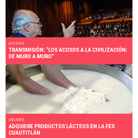
ARCHIVO
TRANSMISIÓN: “LOS ACOSOS A LA CIVILIZACIÓN:
DE MURO A MURO”
ARCHIVO
ADQUIERE PRODUCTOS LÁCTEOS EN LA FES
CUAUTITLÁN