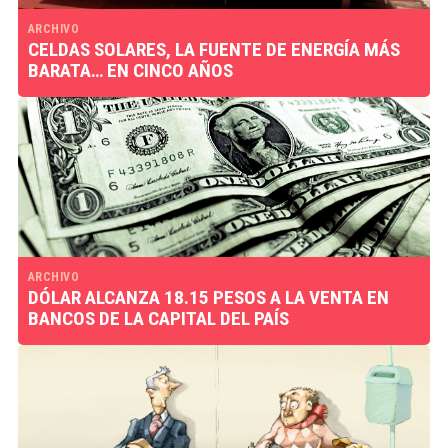
ARCHIVO
CELDAS SOLARES, LA FUENTE DE ENERGÍA MÁS
BARATA… EN CINCO AÑOS
ARCHIVO
DÓLAR ALCANZA 18.15 PESOS A LA VENTA EN
BANCOS DE LA CAPITAL DEL PAÍS