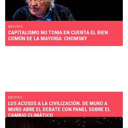
ARCHIVO
CAPITALISMO NO TOMA EN CUENTA EL BIEN
COMÚN DE LA MAYORÍA: CHOMSKY
ARCHIVO
LOS ACOSOS A LA CIVILIZACIÓN. DE MURO A
MURO ABRE EL DEBATE CON PANEL SOBRE EL
CAMBIO CLIMÁTICO