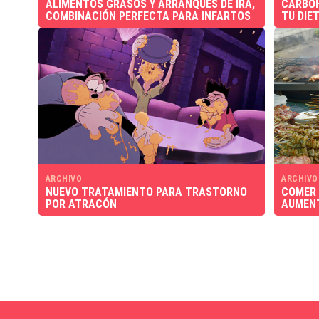
ALIMENTOS GRASOS Y ARRANQUES DE IRA,
CARBOH
COMBINACIÓN PERFECTA PARA INFARTOS
TU DIE
ARCHIVO
ARCHIVO
NUEVO TRATAMIENTO PARA TRASTORNO
COMER 
POR ATRACÓN
AUMENT