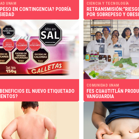
AD UNAM
CIENCIA Y TECNOLOGÍA
PESO EN CONTINGENCIA? PODRÍA
RETRANSMISIÓN:”RIESGO
SIEDAD
POR SOBREPESO Y OBES
COMUNIDAD UNAM
 BENEFICIOS EL NUEVO ETIQUETADO
FES CUAUTITLÁN PRODU
MENTOS?
VANGUARDIA