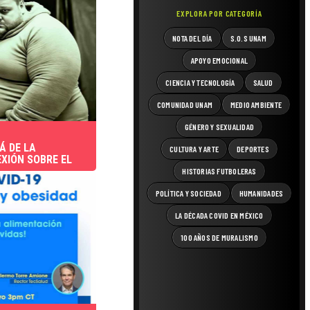
EXPLORA POR CATEGORÍA
NOTA DEL DÍA
S.O.S UNAM
APOYO EMOCIONAL
CIENCIA Y TECNOLOGÍA
SALUD
COMUNIDAD UNAM
MEDIO AMBIENTE
GÉNERO Y SEXUALIDAD
Á DE LA
CULTURA Y ARTE
DEPORTES
XIÓN SOBRE EL
HISTORIAS FUTBOLERAS
POLÍTICA Y SOCIEDAD
HUMANIDADES
LA DÉCADA COVID EN MÉXICO
100 AÑOS DE MURALISMO