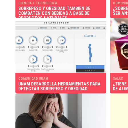
CIENCIA Y TECNOLOGÍA
COMUNID
SOBREPESO Y OBESIDAD TAMBIÉN SE
¿SOBRE
COMBATEN CON BEBIDAS A BASE DE
SER AN
PRODUCTOS NATURALES
COMUNIDAD UNAM
SALUD
UNAM DESARROLLA HERRAMIENTAS PARA
¿TIENE
DETECTAR SOBREPESO Y OBESIDAD
DE ALI