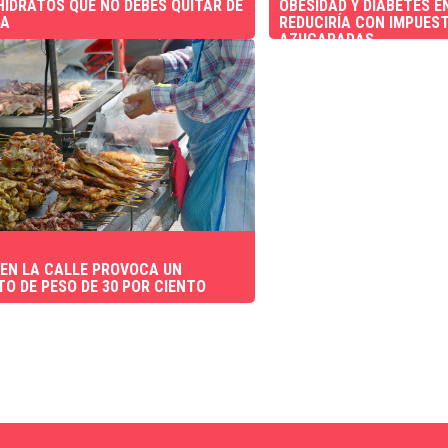
IDRATOS QUE NO DEBES QUITAR DE
OBESIDAD Y DIABETES E
TA
REDUCIRÍA CON IMPUEST
AZUCARADAS
EN LA CALLE PROVOCA UN
O DE PESO DE 30 POR CIENTO