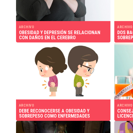
ARCHIVO
ARCHIVO
OBESIDAD Y DEPRESIÓN SE RELACIONAN
DOS BA
CON DAÑOS EN EL CEREBRO
SOBREP
ARCHIVO
ARCHIVO
DEBE RECONOCERSE A OBESIDAD Y
CONSEJ
SOBREPESO COMO ENFERMEDADES
LICENC