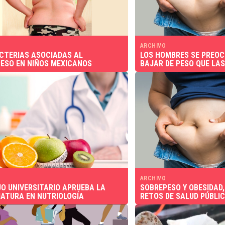
ARCHIVO
CTERIAS ASOCIADAS AL
LOS HOMBRES SE PREO
ESO EN NIÑOS MEXICANOS
BAJAR DE PESO QUE LA
ARCHIVO
O UNIVERSITARIO APRUEBA LA
SOBREPESO Y OBESIDAD
IATURA EN NUTRIOLOGÍA
RETOS DE SALUD PÚBLIC