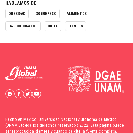
HABLAMOS DE:
OBESIDAD
SOBREPESO
ALIMENTOS
CARBOHIDRATOS
DIETA
FITNESS
Hecho en México,
Universidad Nacional Autónoma de México
(UNAM)
, todos los derechos reservados 2022. Esta página puede
ser reproducida siempre y cuando se cite la fuente completa.