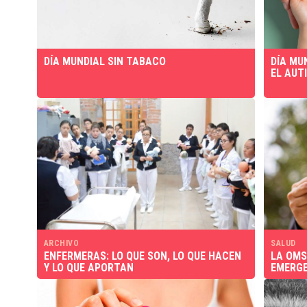
DÍA MUNDIAL SIN TABACO
DÍA MU
EL AUT
ARCHIVO
SALUD
ENFERMERAS: LO QUE SON, LO QUE HACEN
LA OMS
Y LO QUE APORTAN
EMERGE