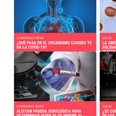
COMUNIDAD UNAM
SALUD
¿QUÉ PASA EN EL ORGANISMO CUANDO TE
LA OMS
DA LA COVID-19?
SOLIDA
INTERN
COVID-
COMUNIDAD UNAM
SALUD
ALISTAN PRUEBA SEROLÓGICA PARA
¿SE CO
DETERMINAR QUIÉN YA ES INMUNE AL
DE LOS