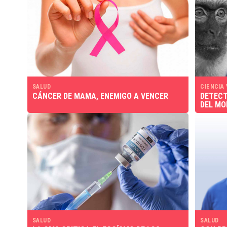
SALUD
CIENCIA
CÁNCER DE MAMA, ENEMIGO A VENCER
DETECT
DEL MO
SALUD
SALUD