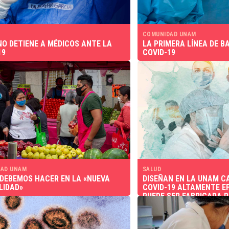
COMUNIDAD UNAM
NO DETIENE A MÉDICOS ANTE LA
LA PRIMERA LÍNEA DE B
19
COVID-19
AD UNAM
SALUD
 DEBEMOS HACER EN LA «NUEVA
DISEÑAN EN LA UNAM C
LIDAD»
COVID-19 ALTAMENTE EF
PUEDE SER FABRICADA P
NOSOTROS