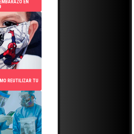
 EMBARAZO EN
9
MO REUTILIZAR TU