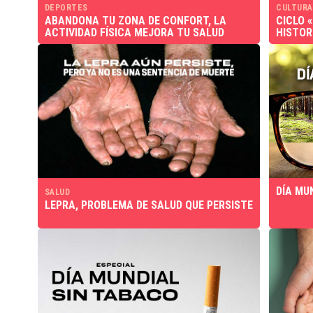
DEPORTES
CULTURA
ABANDONA TU ZONA DE CONFORT, LA
CICLO 
ACTIVIDAD FÍSICA MEJORA TU SALUD
HISTOR
DÍA MUN
SALUD
LEPRA, PROBLEMA DE SALUD QUE PERSISTE