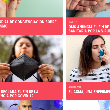
NDIAL DE CONCIENCIACIÓN SOBRE
SALUD
ISMO
OMS ANUNCIA EL FIN DE
SANITARIA POR LA VIRU
ARCHIVO
 DECLARA EL FIN DE LA
EL ASMA, UNA ENFERME
NCIA POR COVID-19