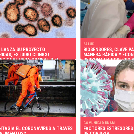
SALUD
 LANZA SU PROYECTO
BIOSENSORES, CLAVE P
RIDAD, ESTUDIO CLÍNICO
MANERA RÁPIDA Y ECON
ACIONAL PARA COMBATIR EL
PERSONA DA POSITIVO A
19
COMUNIDAD UNAM
NTAGIA EL CORONAVIRUS A TRAVÉS
FACTORES ESTRESORES 
 ALIMENTOS?
DE COVID-19