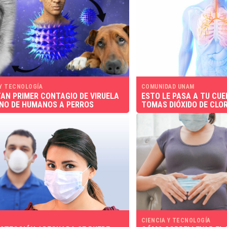
 Y TECNOLOGÍA
COMUNIDAD UNAM
AN PRIMER CONTAGIO DE VIRUELA
ESTO LE PASA A TU CU
NO DE HUMANOS A PERROS
TOMAS DIÓXIDO DE CLO
CIENCIA Y TECNOLOGÍA