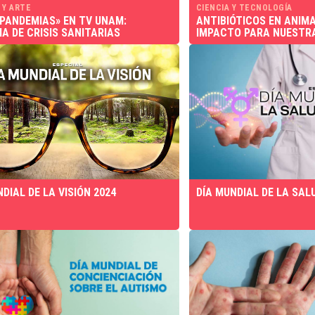
 Y ARTE
CIENCIA Y TECNOLOGÍA
«PANDEMIAS» EN TV UNAM:
ANTIBIÓTICOS EN ANIMA
IA DE CRISIS SANITARIAS
IMPACTO PARA NUESTR
DIAL DE LA VISIÓN 2024
DÍA MUNDIAL DE LA SAL