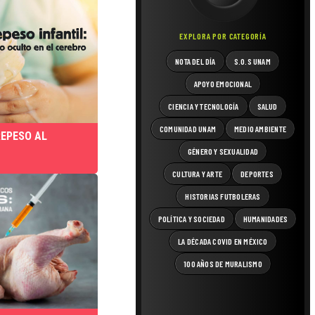
EXPLORA POR CATEGORÍA
NOTA DEL DÍA
S.O.S UNAM
APOYO EMOCIONAL
CIENCIA Y TECNOLOGÍA
SALUD
COMUNIDAD UNAM
MEDIO AMBIENTE
EPESO AL
GÉNERO Y SEXUALIDAD
CULTURA Y ARTE
DEPORTES
HISTORIAS FUTBOLERAS
POLÍTICA Y SOCIEDAD
HUMANIDADES
LA DÉCADA COVID EN MÉXICO
100 AÑOS DE MURALISMO