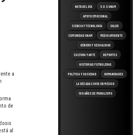
NOTA DEL DÍA
S.O.S UNAM
APOYO EMOCIONAL
CIENCIA Y TECNOLOGÍA
SALUD
COMUNIDAD UNAM
MEDIO AMBIENTE
GÉNERO Y SEXUALIDAD
CULTURA Y ARTE
DEPORTES
HISTORIAS FUTBOLERAS
rente a
POLÍTICA Y SOCIEDAD
HUMANIDADES
n
LA DÉCADA COVID EN MÉXICO
100 AÑOS DE MURALISMO
forma
nto de
dosis
está al