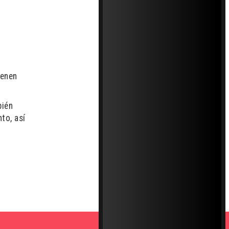
ienen
bién
to, así