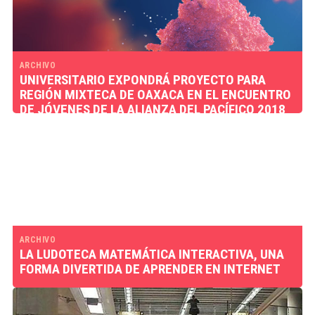
ARCHIVO
UNIVERSITARIO EXPONDRÁ PROYECTO PARA
REGIÓN MIXTECA DE OAXACA EN EL ENCUENTRO
DE JÓVENES DE LA ALIANZA DEL PACÍFICO 2018
ARCHIVO
LA LUDOTECA MATEMÁTICA INTERACTIVA, UNA
FORMA DIVERTIDA DE APRENDER EN INTERNET