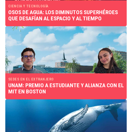
CIENCIA Y TECNOLOGÍA
OSOS DE AGUA: LOS DIMINUTOS SUPERHÉROES
QUE DESAFÍAN AL ESPACIO Y AL TIEMPO
SEDES EN EL EXTRANJERO
UNAM: PREMIO A ESTUDIANTE Y ALIANZA CON EL
MIT EN BOSTON