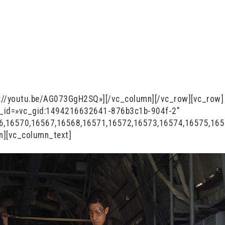
ps://youtu.be/AG073GgH2SQ»][/vc_column][/vc_row][vc_row]
d_id=»vc_gid:1494216632641-876b3c1b-904f-2″
6,16570,16567,16568,16571,16572,16573,16574,16575,165
n][vc_column_text]