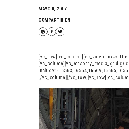
MAYO 8, 2017
COMPARTIR EN:
[vc_row][vc_column][vc_video link=»htt
[vc_column][vc_masonry_media_grid gri
include=»16563,16564,16569,16565,1656
[/vc_column][/vc_row][vc_row][vc_colum