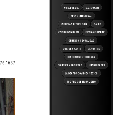
NOTA DEL DÍA
S.O.S UNAM
APOYO EMOCIONAL
CIENCIA Y TECNOLOGÍA
SALUD
COMUNIDAD UNAM
MEDIO AMBIENTE
GÉNERO Y SEXUALIDAD
CULTURA Y ARTE
DEPORTES
HISTORIAS FUTBOLERAS
76,16577″]
POLÍTICA Y SOCIEDAD
HUMANIDADES
LA DÉCADA COVID EN MÉXICO
100 AÑOS DE MURALISMO