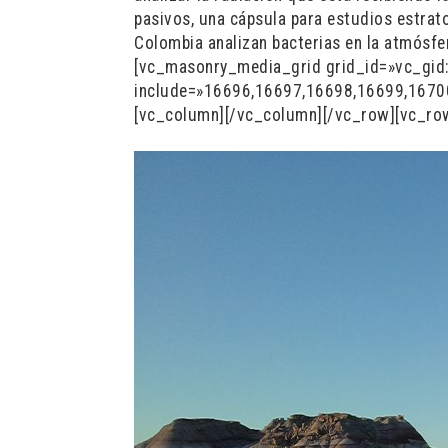
pasivos, una cápsula para estudios estrat
Colombia analizan bacterias en la atmós
[vc_masonry_media_grid grid_id=»vc_gi
include=»16696,16697,16698,16699,1670
[vc_column][/vc_column][/vc_row][vc_ro