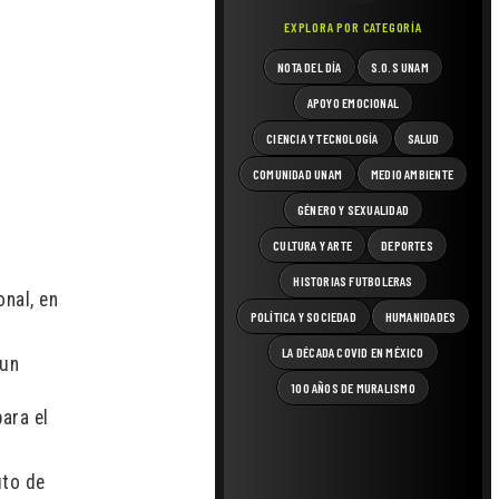
EXPLORA POR CATEGORÍA
NOTA DEL DÍA
S.O.S UNAM
APOYO EMOCIONAL
CIENCIA Y TECNOLOGÍA
SALUD
COMUNIDAD UNAM
MEDIO AMBIENTE
GÉNERO Y SEXUALIDAD
CULTURA Y ARTE
DEPORTES
HISTORIAS FUTBOLERAS
nal, en
POLÍTICA Y SOCIEDAD
HUMANIDADES
LA DÉCADA COVID EN MÉXICO
 un
100 AÑOS DE MURALISMO
ara el
uto de