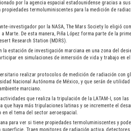
ionado por la agencia espacial estadounidense gracias a sus
on propiedades termoluminiscentes para la medición de radiac
nte-investigador por la NASA, The Mars Society lo eligió co
 a Marte. De esta manera, Piña López forma parte de la prim
Desert Research Station (MDRS).
n la estación de investigación marciana en una zona del desi
articipar en simulaciones de inmersión de vida y trabajo en el
versitario realizar protocolos de medición de radiación con g
rsidad Nacional Autónoma de México, y que serán de utilidad 
 ambiente marciano.
actividades que realiza la tripulación de la LATAM-I, son las
a que haya más tripulaciones latinas y se incremente el desa
o en el tema del sector aeroespacial.
iana para ver si tiene propiedades termoluminiscentes y pode
a superficie. Traen monitores de radiación activa, detectores