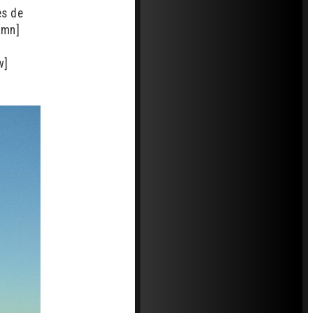
es de
umn]
w]