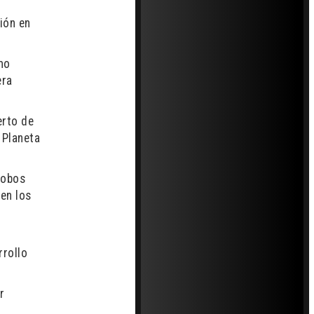
ión en
mo
era
erto de
 Planeta
lobos
en los
rrollo
r