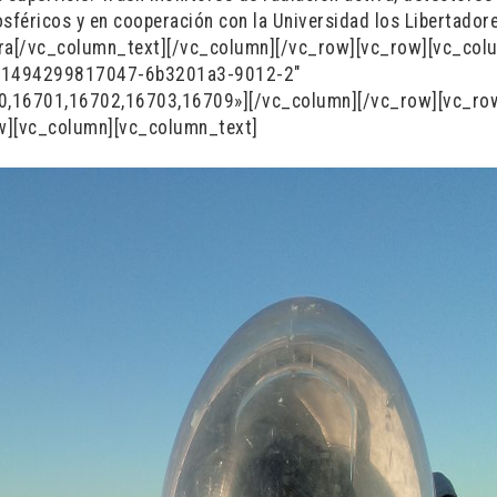
osféricos y en cooperación con la Universidad los Libertador
fera[/vc_column_text][/vc_column][/vc_row][vc_row][vc_col
d:1494299817047-6b3201a3-9012-2″
0,16701,16702,16703,16709»][/vc_column][/vc_row][vc_ro
w][vc_column][vc_column_text]