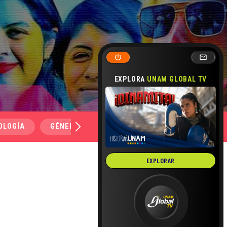
EXPLORA
UNAM GLOBAL TV
OLOGÍA
GÉNERO Y SEXUALIDAD
SALUD
MEDI
EXPLORAR