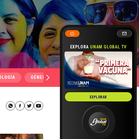
EXPLORA
UNAM GLOBAL TV
OLOGÍA
GÉNERO Y SEXUALIDAD
SALUD
MEDI
EXPLORAR