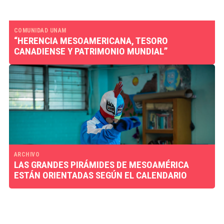
COMUNIDAD UNAM
“HERENCIA MESOAMERICANA, TESORO
CANADIENSE Y PATRIMONIO MUNDIAL”
ARCHIVO
LAS GRANDES PIRÁMIDES DE MESOAMÉRICA
ESTÁN ORIENTADAS SEGÚN EL CALENDARIO