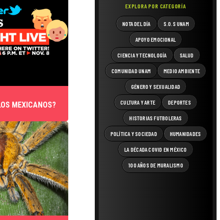
EXPLORA POR CATEGORÍA
NOTA DEL DÍA
S.O.S UNAM
APOYO EMOCIONAL
CIENCIA Y TECNOLOGÍA
SALUD
COMUNIDAD UNAM
MEDIO AMBIENTE
GÉNERO Y SEXUALIDAD
CULTURA Y ARTE
DEPORTES
LOS MEXICANOS?
HISTORIAS FUTBOLERAS
POLÍTICA Y SOCIEDAD
HUMANIDADES
LA DÉCADA COVID EN MÉXICO
100 AÑOS DE MURALISMO