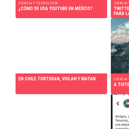
CIENCIA Y TECNOLOGÍA
CIENCIA
¿CÓMO SE USA YOUTUBE EN MÉXICO?
TWITTE
PARA L
EN CHILE TORTURAN, VIOLAN Y MATAN
CIENCIA
A TUIT