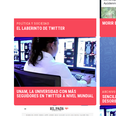
MORIR 
POLÍTICA Y SOCIEDAD
EL LABERINTO DE TWITTER
UNAM, LA UNIVERSIDAD CON MÁS
ARCHIVO
SEGUIDORES EN TWITTER A NIVEL MUNDIAL
SENCIL
DESORI