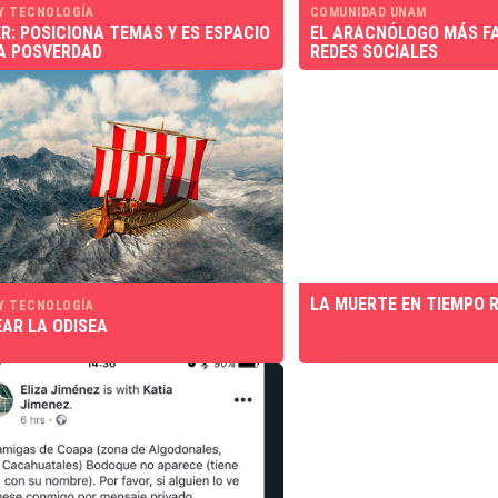
 Y TECNOLOGÍA
COMUNIDAD UNAM
R: POSICIONA TEMAS Y ES ESPACIO
EL ARACNÓLOGO MÁS F
A POSVERDAD
REDES SOCIALES
LA MUERTE EN TIEMPO 
 Y TECNOLOGÍA
EAR LA ODISEA