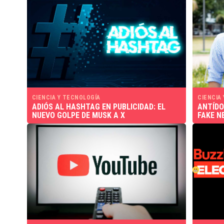
CIENCIA Y TECNOLOGÍA
CIENCIA
ADIÓS AL HASHTAG EN PUBLICIDAD: EL
ANTÍDO
NUEVO GOLPE DE MUSK A X
FAKE N