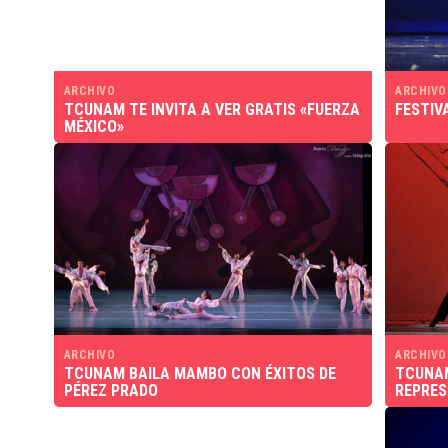
ARCHIVO
ARCHIVO
TCUNAM TE INVITA A VER GRATIS «FUERZA
FESTIV
MÉXICO»
ARCHIVO
ARCHIVO
TCUNAM BAILA MAMBO CON ÉXITOS DE
TCUNAM
PÉREZ PRADO
REPRES