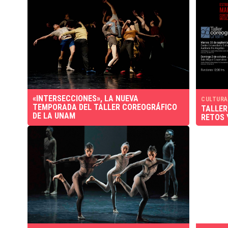
«INTERSECCIONES», LA NUEVA
CULTURA
TEMPORADA DEL TALLER COREOGRÁFICO
TALLER
DE LA UNAM
RETOS 