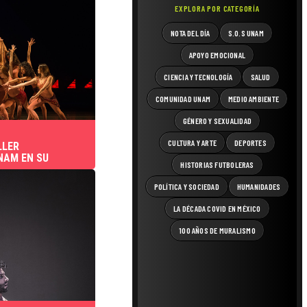
EXPLORA POR CATEGORÍA
NOTA DEL DÍA
S.O.S UNAM
APOYO EMOCIONAL
CIENCIA Y TECNOLOGÍA
SALUD
COMUNIDAD UNAM
MEDIO AMBIENTE
GÉNERO Y SEXUALIDAD
CULTURA Y ARTE
DEPORTES
LLER
NAM EN SU
HISTORIAS FUTBOLERAS
POLÍTICA Y SOCIEDAD
HUMANIDADES
LA DÉCADA COVID EN MÉXICO
100 AÑOS DE MURALISMO