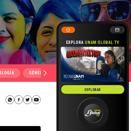
EXPLORA
UNAM GLOBAL TV
OLOGÍA
GÉNERO Y SEXUALIDAD
SALUD
MEDI
EXPLORAR