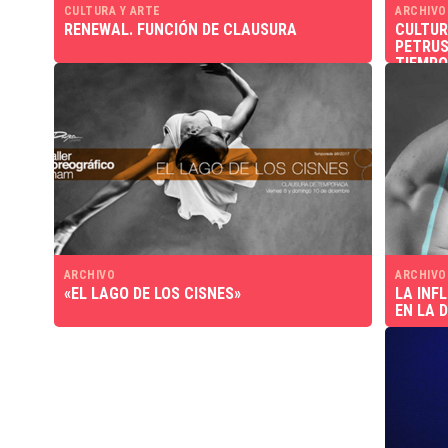
CULTURA Y ARTE
ARCHIVO
RENEWAL. FUNCIÓN DE CLAUSURA
CULTUR
PETRUS
TIEMPO
ARCHIVO
ARCHIVO
«EL LAGO DE LOS CISNES»
LA INF
EN LA 