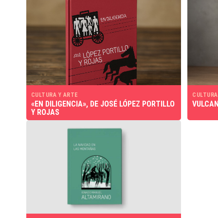
CULTURA Y ARTE
CULTURA
«EN DILIGENCIA», DE JOSÉ LÓPEZ PORTILLO
VULCAN
Y ROJAS