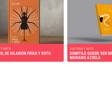
 Y ARTE
CULTURA Y ARTE
O, DE HILARIÓN FRÍAS Y SOTO
DOMITILO QUIERE SER DI
MARIANO AZUELA