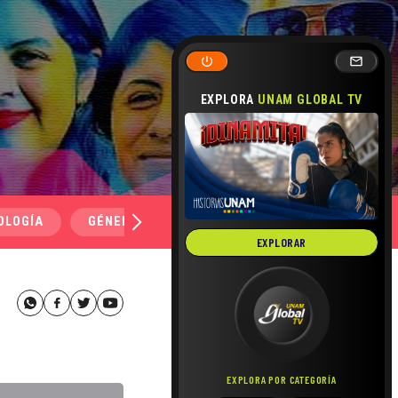
EXPLORA
UNAM GLOBAL TV
OLOGÍA
GÉNERO Y SEXUALIDAD
SALUD
MEDI
EXPLORAR
EXPLORA POR CATEGORÍA