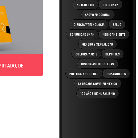
NOTA DEL DÍA
S.O.S UNAM
APOYO EMOCIONAL
CIENCIA Y TECNOLOGÍA
SALUD
COMUNIDAD UNAM
MEDIO AMBIENTE
GÉNERO Y SEXUALIDAD
CULTURA Y ARTE
DEPORTES
HISTORIAS FUTBOLERAS
PUTADO, DE
POLÍTICA Y SOCIEDAD
HUMANIDADES
LA DÉCADA COVID EN MÉXICO
100 AÑOS DE MURALISMO