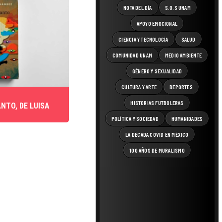
NOTA DEL DÍA
S.O.S UNAM
APOYO EMOCIONAL
CIENCIA Y TECNOLOGÍA
SALUD
COMUNIDAD UNAM
MEDIO AMBIENTE
GÉNERO Y SEXUALIDAD
CULTURA Y ARTE
DEPORTES
HISTORIAS FUTBOLERAS
NTO, DE LUISA
POLÍTICA Y SOCIEDAD
HUMANIDADES
LA DÉCADA COVID EN MÉXICO
100 AÑOS DE MURALISMO