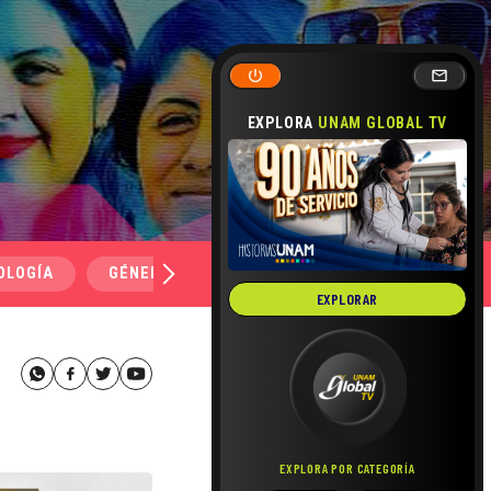
EXPLORA
UNAM GLOBAL TV
OLOGÍA
GÉNERO Y SEXUALIDAD
SALUD
MEDI
EXPLORAR
EXPLORA POR CATEGORÍA