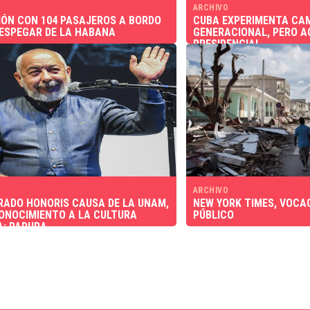
ARCHIVO
IÓN CON 104 PASAJEROS A BORDO
CUBA EXPERIMENTA CA
ESPEGAR DE LA HABANA
GENERACIONAL, PERO A
PRESIDENCIAL
ARCHIVO
ADO HONORIS CAUSA DE LA UNAM,
NEW YORK TIMES, VOCAC
ONOCIMIENTO A LA CULTURA
PÚBLICO
: PADURA