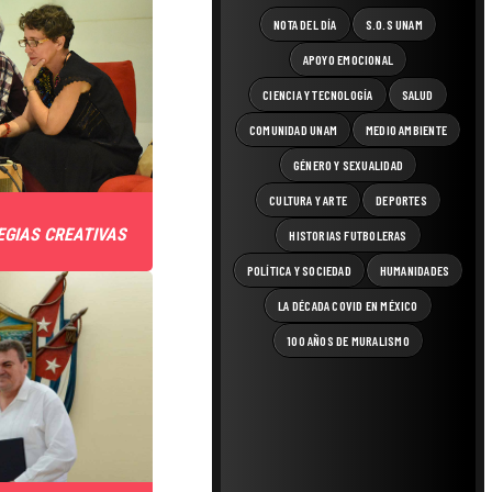
NOTA DEL DÍA
S.O.S UNAM
APOYO EMOCIONAL
CIENCIA Y TECNOLOGÍA
SALUD
COMUNIDAD UNAM
MEDIO AMBIENTE
GÉNERO Y SEXUALIDAD
CULTURA Y ARTE
DEPORTES
GIAS CREATIVAS
HISTORIAS FUTBOLERAS
POLÍTICA Y SOCIEDAD
HUMANIDADES
LA DÉCADA COVID EN MÉXICO
100 AÑOS DE MURALISMO