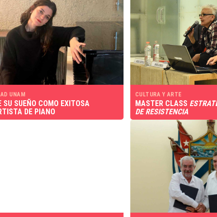
AD UNAM
CULTURA Y ARTE
 SU SUEÑO COMO EXITOSA
MASTER CLASS
ESTRATE
TISTA DE PIANO
DE RESISTENCIA