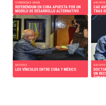
COMUNIDAD UNAM
ARCHIVO
REFERÉNDUM EN CUBA APUESTA POR UN
CAE AV
MODELO DE DESARROLLO ALTERNATIVO
TRAS D
ARCHIVO
ARCHIVO
LOS VÍNCULOS ENTRE CUBA Y MÉXICO
DOCTOR
UN REC
CUBANA