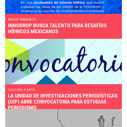
MEDIO AMBIENTE
INNODROP BUSCA TALENTO PARA DESAFÍOS
HÍDRICOS MEXICANOS
CULTURA Y ARTE
LA UNIDAD DE INVESTIGACIONES PERIODÍSTICAS
(UIP) ABRE CONVOCATORIA PARA ESTUDIAR
PERIODISMO