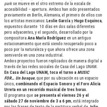
park
se mueve en el otro extremo de la escala de
accesibilidad – apertura. Ambos han sido presentados
previamente en Berlín, Alemania, el primero de ellos con
los artistas mexicanos:
Leslie García
y
Hugo Esquinca
,
expuestos durante 10 días en dos salas diferentes
pero adyacentes, y el segundo, desarrollado por la
compositora
Ana María Rodríguez
en un antiguo
estacionamiento que está siendo recuperado poco a
poco por la naturaleza y que ahora ofrece una zona
semiverde en una zona industrial.
Ambos proyectos fueron replicados de manera digital a
través de las redes sociales de Casa del Lago UNAM.
En Casa del Lago UNAM, toca el turno a
MUSIC
FOR…
Un bosque
, que por su ubicación es un espacio
único,
combinando el Espacio Sonoro y el Foro Alicia
Urreta en un recorrido musical de tres horas
.
El programa que
se presenta el viernes 26 y el
sábado 27 de noviembre de 3 a 6 pm
, está integrado
por las frases de texto de la partitura verbal de
Julio