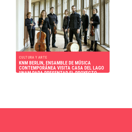
CULTURA Y ARTE
KNM BERLIN, ENSAMBLE DE MÚSICA
CONTEMPORÁNEA VISITA CASA DEL LAGO
UNAM PARA PRESENTAR EL PROYECTO
MUSIC FOR… UN BOSQUE. SITIOS Y
AUDIENCIA ESPECÍFICOS