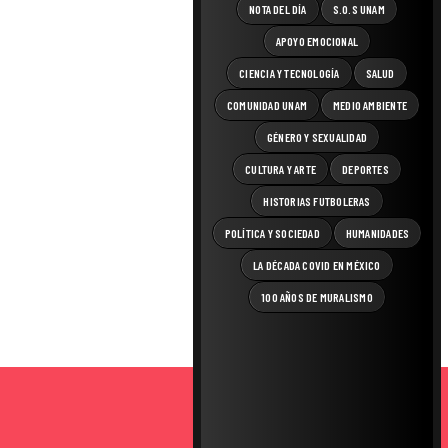
NOTA DEL DÍA
S.O.S UNAM
APOYO EMOCIONAL
CIENCIA Y TECNOLOGÍA
SALUD
COMUNIDAD UNAM
MEDIO AMBIENTE
GÉNERO Y SEXUALIDAD
CULTURA Y ARTE
DEPORTES
HISTORIAS FUTBOLERAS
POLÍTICA Y SOCIEDAD
HUMANIDADES
LA DÉCADA COVID EN MÉXICO
100 AÑOS DE MURALISMO