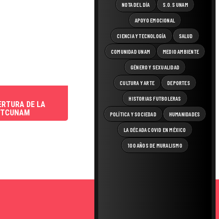
NOTA DEL DÍA
S.O.S UNAM
APOYO EMOCIONAL
CIENCIA Y TECNOLOGÍA
SALUD
COMUNIDAD UNAM
MEDIO AMBIENTE
GÉNERO Y SEXUALIDAD
CULTURA Y ARTE
DEPORTES
HISTORIAS FUTBOLERAS
ERTURA DE LA
 TCUNAM
POLÍTICA Y SOCIEDAD
HUMANIDADES
LA DÉCADA COVID EN MÉXICO
100 AÑOS DE MURALISMO