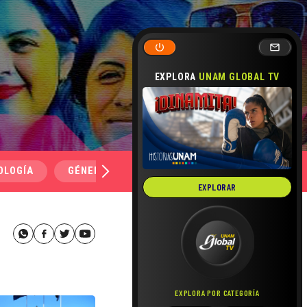
EXPLORA
UNAM GLOBAL TV
OLOGÍA
GÉNERO Y SEXUALIDAD
SALUD
MEDI
EXPLORAR
EXPLORA POR CATEGORÍA