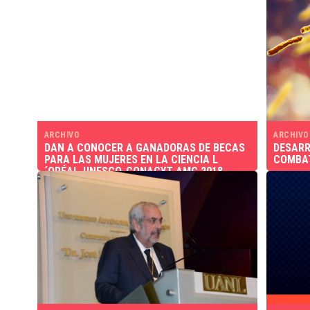
ARCHIVO
ARCHIVO
DAN A CONOCER A GANADORAS DE BECAS
DESARR
PARA LAS MUJERES EN LA CIENCIA L
COMBAT
´ORÉAL-UNESCO-CONACYT-AMC 2018