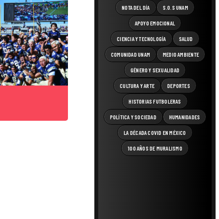
NOTA DEL DÍA
S.O.S UNAM
APOYO EMOCIONAL
CIENCIA Y TECNOLOGÍA
SALUD
COMUNIDAD UNAM
MEDIO AMBIENTE
GÉNERO Y SEXUALIDAD
CULTURA Y ARTE
DEPORTES
HISTORIAS FUTBOLERAS
POLÍTICA Y SOCIEDAD
HUMANIDADES
LA DÉCADA COVID EN MÉXICO
100 AÑOS DE MURALISMO