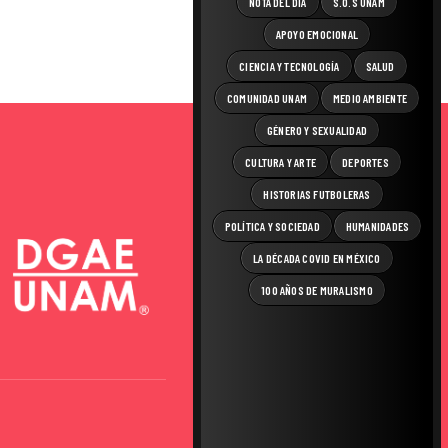
NOTA DEL DÍA
S.O.S UNAM
APOYO EMOCIONAL
CIENCIA Y TECNOLOGÍA
SALUD
COMUNIDAD UNAM
MEDIO AMBIENTE
GÉNERO Y SEXUALIDAD
CULTURA Y ARTE
DEPORTES
HISTORIAS FUTBOLERAS
POLÍTICA Y SOCIEDAD
HUMANIDADES
LA DÉCADA COVID EN MÉXICO
100 AÑOS DE MURALISMO