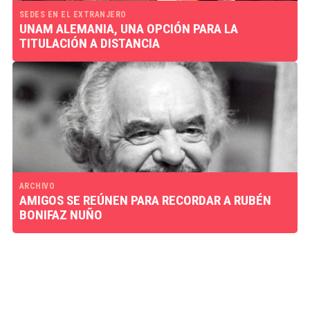
SEDES EN EL EXTRANJERO
UNAM ALEMANIA, UNA OPCIÓN PARA LA
TITULACIÓN A DISTANCIA
ARCHIVO
AMIGOS SE REÚNEN PARA RECORDAR A RUBÉN
BONIFAZ NUÑO