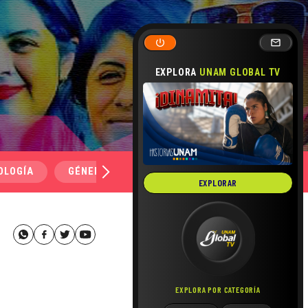
EXPLORA
UNAM GLOBAL TV
OLOGÍA
GÉNERO Y SEXUALIDAD
SALUD
MEDI
EXPLORAR
EXPLORA POR CATEGORÍA