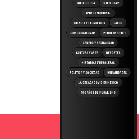
NOTA DEL DÍA
S.O.S UNAM
APOYO EMOCIONAL
CIENCIA Y TECNOLOGÍA
SALUD
COMUNIDAD UNAM
MEDIO AMBIENTE
GÉNERO Y SEXUALIDAD
CULTURA Y ARTE
DEPORTES
HISTORIAS FUTBOLERAS
POLÍTICA Y SOCIEDAD
HUMANIDADES
LA DÉCADA COVID EN MÉXICO
100 AÑOS DE MURALISMO