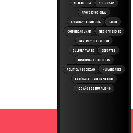
NOTA DEL DÍA
S.O.S UNAM
APOYO EMOCIONAL
CIENCIA Y TECNOLOGÍA
SALUD
COMUNIDAD UNAM
MEDIO AMBIENTE
GÉNERO Y SEXUALIDAD
CULTURA Y ARTE
DEPORTES
HISTORIAS FUTBOLERAS
POLÍTICA Y SOCIEDAD
HUMANIDADES
LA DÉCADA COVID EN MÉXICO
100 AÑOS DE MURALISMO