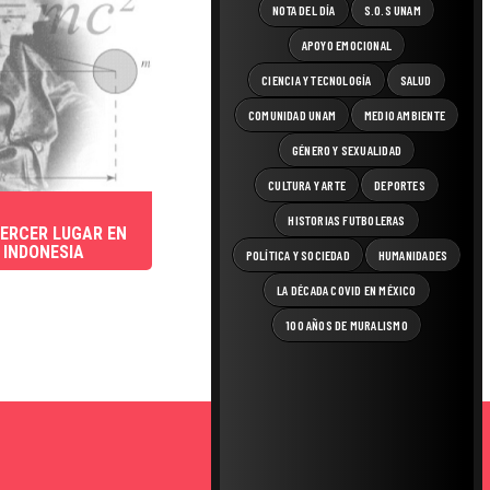
NOTA DEL DÍA
S.O.S UNAM
APOYO EMOCIONAL
CIENCIA Y TECNOLOGÍA
SALUD
COMUNIDAD UNAM
MEDIO AMBIENTE
GÉNERO Y SEXUALIDAD
CULTURA Y ARTE
DEPORTES
HISTORIAS FUTBOLERAS
ERCER LUGAR EN
 INDONESIA
POLÍTICA Y SOCIEDAD
HUMANIDADES
LA DÉCADA COVID EN MÉXICO
100 AÑOS DE MURALISMO