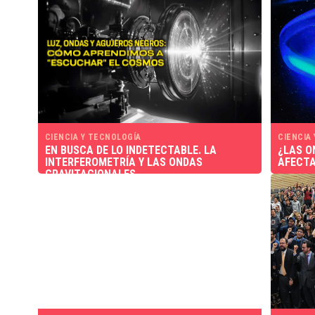
CIENCIA Y TECNOLOGÍA
CIENCIA
EN BUSCA DE LO INDETECTABLE. LA
¿LAS O
INTERFEROMETRÍA Y LAS ONDAS
AFECTA
GRAVITACIONALES