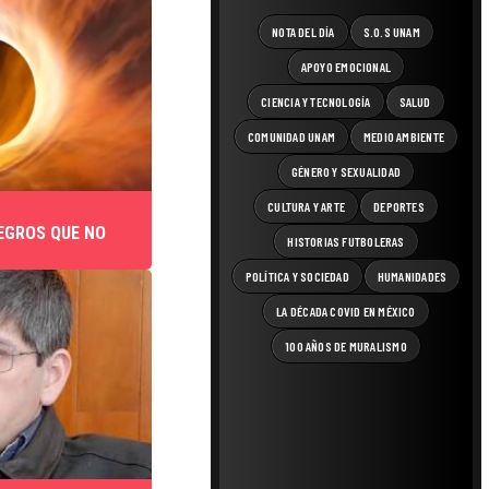
NOTA DEL DÍA
S.O.S UNAM
APOYO EMOCIONAL
CIENCIA Y TECNOLOGÍA
SALUD
COMUNIDAD UNAM
MEDIO AMBIENTE
GÉNERO Y SEXUALIDAD
CULTURA Y ARTE
DEPORTES
EGROS QUE NO
HISTORIAS FUTBOLERAS
POLÍTICA Y SOCIEDAD
HUMANIDADES
LA DÉCADA COVID EN MÉXICO
100 AÑOS DE MURALISMO