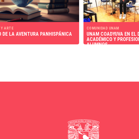
 Y ARTE
COMUNIDAD UNAM
O DE LA AVENTURA PANHISPÁNICA
UNAM COADYUVA EN EL 
ACADÉMICO Y PROFESIO
ALUMNOS