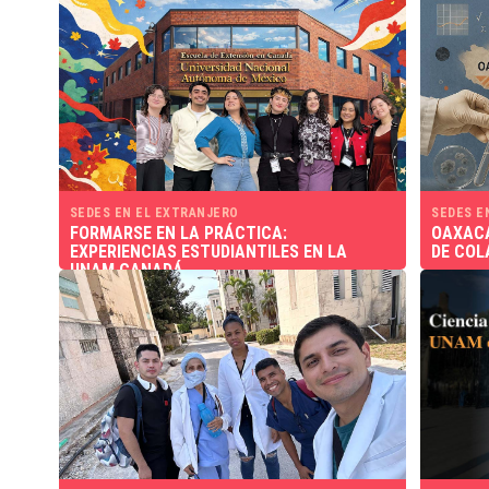
SEDES EN EL EXTRANJERO
SEDES E
FORMARSE EN LA PRÁCTICA:
OAXACA
EXPERIENCIAS ESTUDIANTILES EN LA
DE COL
UNAM CANADÁ