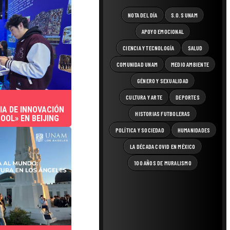
NOTA DEL DÍA
S.O.S UNAM
APOYO EMOCIONAL
CIENCIA Y TECNOLOGÍA
SALUD
COMUNIDAD UNAM
MEDIO AMBIENTE
GÉNERO Y SEXUALIDAD
CULTURA Y ARTE
DEPORTES
IA DE INNOVACIÓN
HISTORIAS FUTBOLERAS
OOL» EN BEIJING
POLÍTICA Y SOCIEDAD
HUMANIDADES
LA DÉCADA COVID EN MÉXICO
100 AÑOS DE MURALISMO