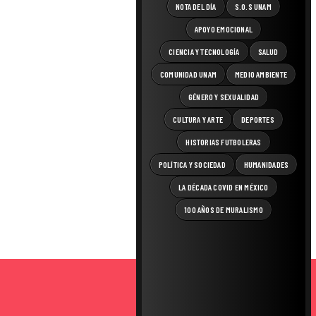
NOTA DEL DÍA
S.O.S UNAM
APOYO EMOCIONAL
CIENCIA Y TECNOLOGÍA
SALUD
COMUNIDAD UNAM
MEDIO AMBIENTE
GÉNERO Y SEXUALIDAD
CULTURA Y ARTE
DEPORTES
HISTORIAS FUTBOLERAS
POLÍTICA Y SOCIEDAD
HUMANIDADES
LA DÉCADA COVID EN MÉXICO
100 AÑOS DE MURALISMO