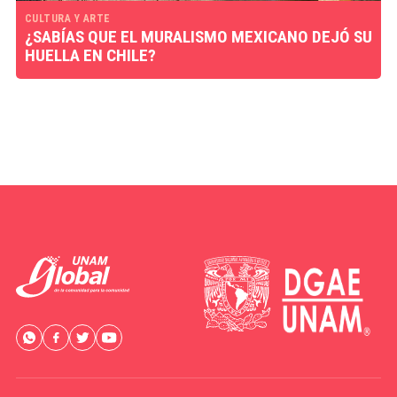
CULTURA Y ARTE
¿SABÍAS QUE EL MURALISMO MEXICANO DEJÓ SU
HUELLA EN CHILE?