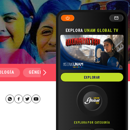
EXPLORA
UNAM GLOBAL TV
OLOGÍA
GÉNERO Y SEXUALIDAD
SALUD
MEDI
EXPLORAR
EXPLORA POR CATEGORÍA