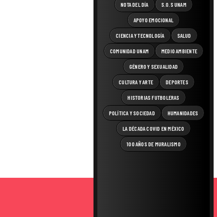
NOTA DEL DÍA
S.O.S UNAM
APOYO EMOCIONAL
CIENCIA Y TECNOLOGÍA
SALUD
COMUNIDAD UNAM
MEDIO AMBIENTE
GÉNERO Y SEXUALIDAD
CULTURA Y ARTE
DEPORTES
HISTORIAS FUTBOLERAS
POLÍTICA Y SOCIEDAD
HUMANIDADES
LA DÉCADA COVID EN MÉXICO
100 AÑOS DE MURALISMO