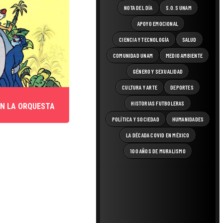
NOTA DEL DÍA
S.O.S UNAM
APOYO EMOCIONAL
CIENCIA Y TECNOLOGÍA
SALUD
COMUNIDAD UNAM
MEDIO AMBIENTE
GÉNERO Y SEXUALIDAD
CULTURA Y ARTE
DEPORTES
HISTORIAS FUTBOLERAS
ON LA ORQUESTA
POLÍTICA Y SOCIEDAD
HUMANIDADES
LA DÉCADA COVID EN MÉXICO
100 AÑOS DE MURALISMO