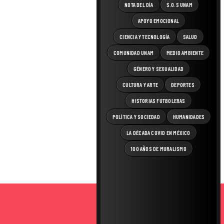
NOTA DEL DÍA
S.O.S UNAM
APOYO EMOCIONAL
CIENCIA Y TECNOLOGÍA
SALUD
COMUNIDAD UNAM
MEDIO AMBIENTE
GÉNERO Y SEXUALIDAD
CULTURA Y ARTE
DEPORTES
HISTORIAS FUTBOLERAS
POLÍTICA Y SOCIEDAD
HUMANIDADES
LA DÉCADA COVID EN MÉXICO
100 AÑOS DE MURALISMO