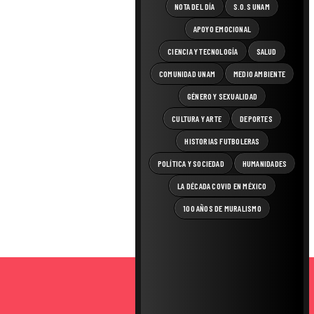
NOTA DEL DÍA
S.O.S UNAM
APOYO EMOCIONAL
CIENCIA Y TECNOLOGÍA
SALUD
COMUNIDAD UNAM
MEDIO AMBIENTE
GÉNERO Y SEXUALIDAD
CULTURA Y ARTE
DEPORTES
HISTORIAS FUTBOLERAS
POLÍTICA Y SOCIEDAD
HUMANIDADES
LA DÉCADA COVID EN MÉXICO
100 AÑOS DE MURALISMO