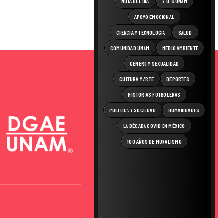
NOTA DEL DÍA
S.O.S UNAM
APOYO EMOCIONAL
CIENCIA Y TECNOLOGÍA
SALUD
COMUNIDAD UNAM
MEDIO AMBIENTE
GÉNERO Y SEXUALIDAD
CULTURA Y ARTE
DEPORTES
HISTORIAS FUTBOLERAS
POLÍTICA Y SOCIEDAD
HUMANIDADES
LA DÉCADA COVID EN MÉXICO
100 AÑOS DE MURALISMO