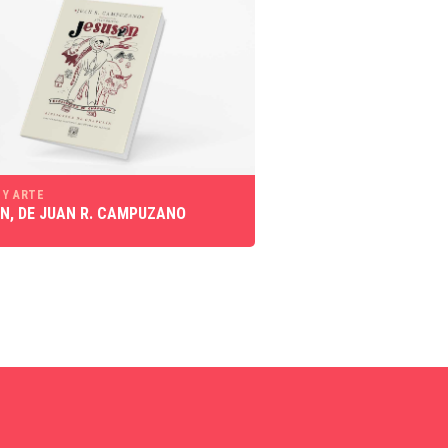
 Y ARTE
N, DE JUAN R. CAMPUZANO