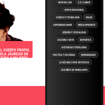
NOTA DEL DÍA
S.O.S UNAM
APOYO EMOCIONAL
CIENCIA Y TECNOLOGÍA
SALUD
COMUNIDAD UNAM
MEDIO AMBIENTE
GÉNERO Y SEXUALIDAD
CULTURA Y ARTE
DEPORTES
HISTORIAS FUTBOLERAS
L CUERPO PROPIO.
ELA JÁUREGUI EN
POLÍTICA Y SOCIEDAD
HUMANIDADES
ATURA Y MUJERES
LA DÉCADA COVID EN MÉXICO
100 AÑOS DE MURALISMO