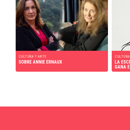
CULTURA Y ARTE
CULTURA
SOBRE ANNIE ERNAUX
LA ESC
GANA E