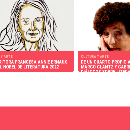
 Y ARTE
CULTURA Y ARTE
RITORA FRANCESA ANNIE ERNAUX
DE UN CUARTO PROPIO A
L NOBEL DE LITERATURA 2022
MARGO GLANTZ Y GABRI
DIÁLOGOS SOBRE LITER