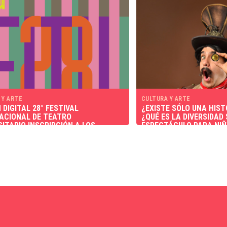
 Y ARTE
CULTURA Y ARTE
 DIGITAL 28° FESTIVAL
¿EXISTE SÓLO UNA HIST
ACIONAL DE TEATRO
¿QUÉ ES LA DIVERSIDAD
SITARIO INSCRIPCIÓN A LOS
ESPECTÁCULO PARA NIÑ
ES
DOCTOR MISTERIO