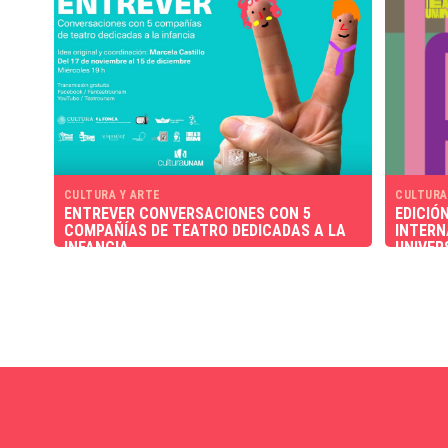
CULTURA Y ARTE
CULTURA
ENTREVER CONVERSACIONES CON 5
EDICIÓN
COMPAÑÍAS DE TEATRO DEDICADAS A LA
INTERN
INFANCIA
UNIVER
TALLER