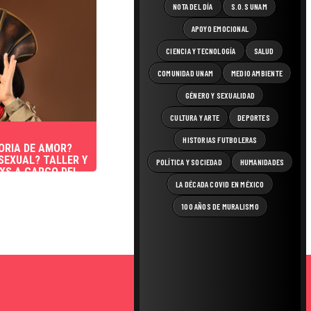
NOTA DEL DÍA
S.O.S UNAM
APOYO EMOCIONAL
CIENCIA Y TECNOLOGÍA
SALUD
COMUNIDAD UNAM
MEDIO AMBIENTE
GÉNERO Y SEXUALIDAD
CULTURA Y ARTE
DEPORTES
HISTORIAS FUTBOLERAS
ORIA DE AMOR?
 SEXUAL? TALLER Y
POLÍTICA Y SOCIEDAD
HUMANIDADES
XS A CARGO DEL
LA DÉCADA COVID EN MÉXICO
100 AÑOS DE MURALISMO