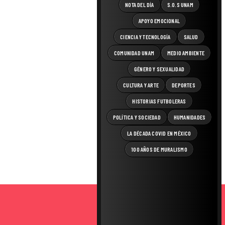
NOTA DEL DÍA
S.O.S UNAM
APOYO EMOCIONAL
CIENCIA Y TECNOLOGÍA
SALUD
COMUNIDAD UNAM
MEDIO AMBIENTE
GÉNERO Y SEXUALIDAD
CULTURA Y ARTE
DEPORTES
HISTORIAS FUTBOLERAS
POLÍTICA Y SOCIEDAD
HUMANIDADES
LA DÉCADA COVID EN MÉXICO
100 AÑOS DE MURALISMO