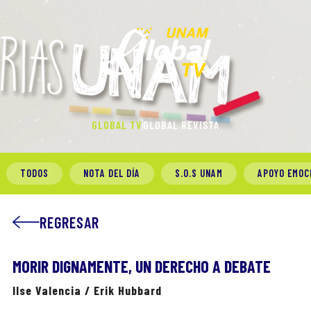
GLOBAL TV
GLOBAL REVISTA
TODOS
NOTA DEL DÍA
S.O.S UNAM
APOYO EMOC
REGRESAR
MORIR DIGNAMENTE, UN DERECHO A DEBATE
Ilse Valencia / Erik Hubbard