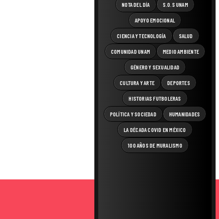
NOTA DEL DÍA
S.O.S UNAM
APOYO EMOCIONAL
CIENCIA Y TECNOLOGÍA
SALUD
COMUNIDAD UNAM
MEDIO AMBIENTE
GÉNERO Y SEXUALIDAD
CULTURA Y ARTE
DEPORTES
HISTORIAS FUTBOLERAS
POLÍTICA Y SOCIEDAD
HUMANIDADES
LA DÉCADA COVID EN MÉXICO
100 AÑOS DE MURALISMO